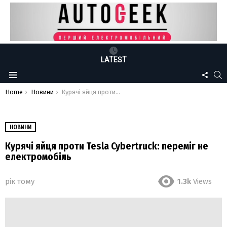
LATEST
FOLLO
S
Menu
US
You are here:
Home
Новини
Курячі яйця проти Tesla Cybertruck: переміг не електромобіль
НОВИНИ
Курячі яйця проти Tesla Cybertruck: переміг не
електромобіль
рік тому
1.3k
Views