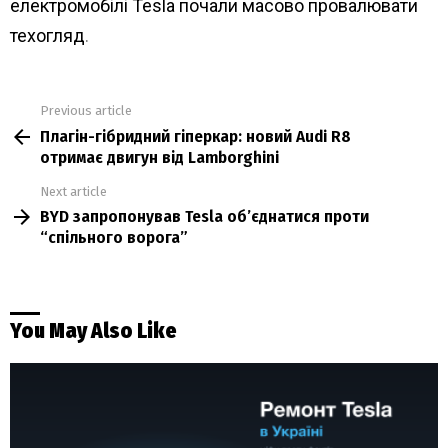
електромобілі Tesla почали масово провалювати
техогляд
.
Previous article
See
Плагін-гібридний гіперкар: новий Audi R8
more
отримає двигун від Lamborghini
Next article
BYD запропонував Tesla об’єднатися проти
“спільного ворога”
You May Also Like