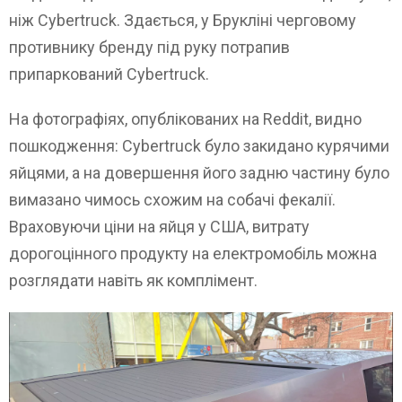
ніж Cybertruck. Здається, у Брукліні черговому
противнику бренду під руку потрапив
припаркований Cybertruck.
На фотографіях, опублікованих на Reddit, видно
пошкодження: Cybertruck було закидано курячими
яйцями, а на довершення його задню частину було
вимазано чимось схожим на собачі фекалії.
Враховуючи ціни на яйця у США, витрату
дорогоцінного продукту на електромобіль можна
розглядати навіть як комплімент.