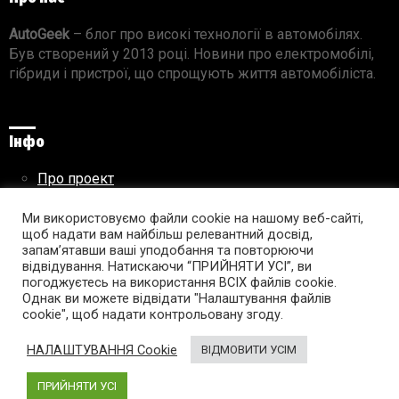
AutoGeek
– блог про високі технології в автомобілях.
Був створений у 2013 році. Новини про електромобілі,
гібриди і пристрої, що спрощують життя автомобіліста.
Інфо
Про проект
Реклама на сайті
Правила використання матеріалів
Ми використовуємо файли cookie на нашому веб-сайті,
щоб надати вам найбільш релевантний досвід,
запам’ятавши ваші уподобання та повторюючи
відвідування. Натискаючи “ПРИЙНЯТИ УСІ”, ви
погоджуєтесь на використання ВСІХ файлів cookie.
Підпишись на AutoGeek!
Однак ви можете відвідати "Налаштування файлів
cookie", щоб надати контрольовану згоду.
facebook
twitter
instagram
youtube
tumblr
linkedin
НАЛАШТУВАННЯ Cookie
ВІДМОВИТИ УСІМ
ПРИЙНЯТИ УСІ