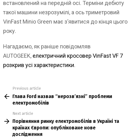
встановлений на передній осі. Терміни дебюту
такої машини незрозумілі, а ось триметровий
VinFast Minio Green має з’явитися до кінця цього
року.
Нагадаємо, як раніше повідомляв
AUTOGEEK,
електричний кросовер VinFast VF 7
розкрив усі характеристики
.
Previous article
See
Глава Ford назвав “нерозв’язні” проблеми
more
електромобілів
Next article
Порівняння ринку електромобілів в Україні та
країнах Європи: опубліковане нове
дослідження