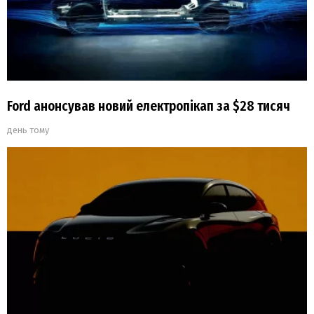
Ford анонсував новий електропікап за $28 тисяч
день тому