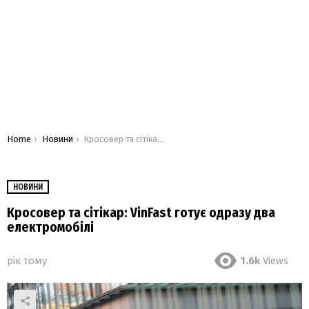
You are here:
Home
Новини
Кросовер та сітікар: VinFast готує одразу два електромобілі
НОВИНИ
Кросовер та сітікар: VinFast готує одразу два
електромобілі
рік тому
1.6k
Views