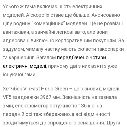
Усього ж гама включає шість електричних
моделей. А скоро їх стане ще більше. Анонсовано
цілу родину “комерційних” моделей. Це не розвізні
вантажівки, а звичайні легкові авто, але вони
адресовані виключно корпоративним покупцям. За
задумом, чималу частку мають скласти таксопарки
та каршеринг. Загалом
передбачено чотири
електричні моделі
, причому дві з них взяті з уже
існуючої гами.
Хетчбек VinFast Herio Green – це різновид моделі
VF5 завдовжки 3967 мм. Зовнішність не зазнала
змін, електромотор потужністю 136 к.с. на
передній осі теж збережено, а всі відмінності
зводитимуться до спрощеного оснащення. Друга