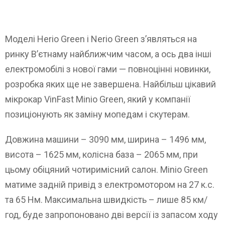
Моделі Herio Green і Nerio Green з’являться на
ринку В’єтнаму найближчим часом, а ось два інші
електромобілі з нової гами — повноцінні новинки,
розробка яких ще не завершена. Найбільш цікавий
мікрокар VinFast Minio Green, який у компанії
позиціонують як заміну мопедам і скутерам.
Довжина машини – 3090 мм, ширина – 1496 мм,
висота – 1625 мм, колісна база – 2065 мм, при
цьому обіцяний чотиримісний салон. Minio Green
матиме задній привід з електромотором на 27 к.с.
та 65 Нм. Максимальна швидкість – лише 85 км/
год, буде запропоновано дві версії із запасом ходу