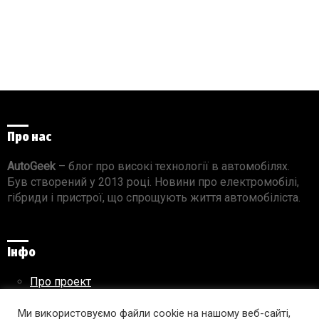
Про нас
AutoGeek
– блог про високі технології в автомобілях.
Був створений у 2013 році. Новини про електромобілі,
гібриди і пристрої, що спрощують життя автомобіліста.
Інфо
Про проект
Реклама на сайті
Правила використання матеріалів
Ми використовуємо файли cookie на нашому веб-сайті,