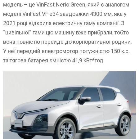
модель – це VinFast Nerio Green, який є аналогом
моделі VinFast VF e34 завдовжки 4300 мм, яка у
2021 році відкрила електричну гаму компанії. З
“цивільної” гами цю машину вже прибрали, тобто
вона повністю перейде до корпоративної родини.
У неї передній електромотор потужністю 150 к.с.
та тягова батарея ємністю 41,9 кВт*год.