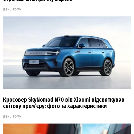
день тому
Кросовер SkyNomad N70 від Xiaomi відсвяткував
світову прем’єру: фото та характеристики
день тому