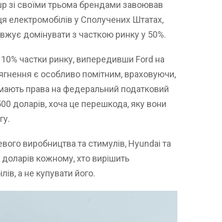
up зі своїми трьома брендами завоював
я електромобілів у Сполучених Штатах,
вжує домінувати з часткою ринку у 50%.
10% частки ринку, випередивши Ford на
осягнення є особливо помітним, враховуючи,
е мають права на федеральний податковий
500 доларів, хоча це перешкода, яку вони
гу.
вого виробництва та стимулів, Hyundai та
0 доларів кожному, хто вирішить
лів, а не купувати його.