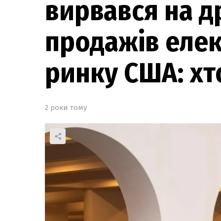
вирвався на д
продажів елек
ринку США: хт
2 роки тому