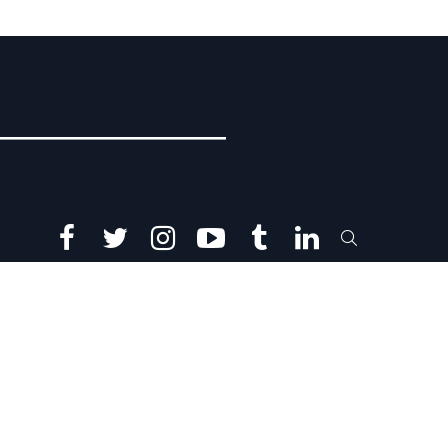
facebook
twitter
instagram
youtube
tumblr
linkedin
SEARCH