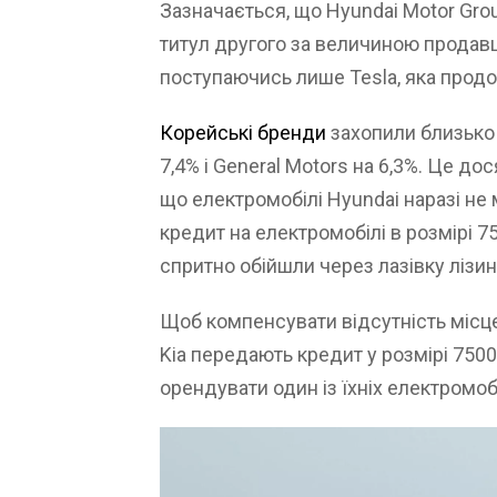
Зазначається, що Hyundai Motor Gro
титул другого за величиною продавц
поступаючись лише Tesla, яка продо
Корейські бренди
захопили близько 
7,4% і General Motors на 6,3%. Це д
що електромобілі Hyundai наразі н
кредит на електромобілі в розмірі 7
спритно обійшли через лазівку лізин
Щоб компенсувати відсутність місце
Kia передають кредит у розмірі 750
орендувати один із їхніх електромобі