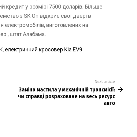
й кредит у розмірі 7500 доларів. Більше
иємство з SK On відкриє свої двері в
я електромобілів, виготовлених на
ері, штат Алабама.
K,
електричний кросовер Kia EV9
Next article
Заміна мастила у механічній трансмісії:
чи справді розраховане на весь ресурс
авто