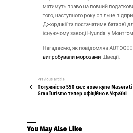
матимуть право на повний податкови
того, наступного року спільне підпр
Джорджії та постачатиме батареї дл
існуючому заводі Hyundai у Монтгом
Нагадаємо, як повідомляв AUTOGEE
випробували морозами
Швеції.
Previous article
See
Потужністю 550 сил: нове купе Maserati
more
GranTurismo тепер офіційно в Україні
You May Also Like