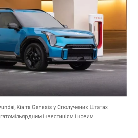
yundai, Kia та Genesis у Сполучених Штатах
гатомільярдним інвестиціям і новим