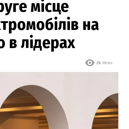
руге місце
тромобілів на
о в лідерах
2k
Views