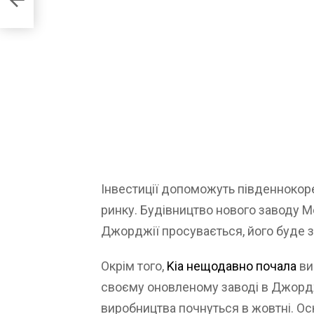
Інвестиції допоможуть південноко
ринку. Будівництво нового заводу M
Джорджії просувається, його буде з
Окрім того,
Kia нещодавно почала
ви
своєму оновленому заводі в Джорджі
виробництва почнуться в жовтні. О