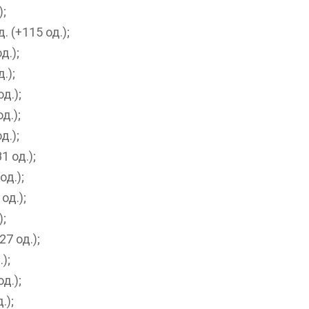
);
. (+115 од.);
д.);
.);
д.);
д.);
д.);
1 од.);
од.);
од.);
);
27 од.);
);
д.);
.);