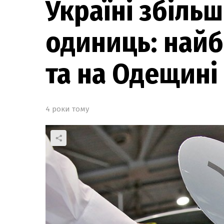
Україні збільш
одиниць: найб
та на Одещині
4 роки тому