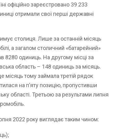
їні офіційно зареєстровано 39 233
диниці отримали свої перші державні
римує столиця. Лише за останній місяць
ілі, а загалом столичний «батарейний»
в 8280 одиниць. На другому місці за
вська область – 148 одиниць за місяць.
ще місяць тому займала третій рядок
стилася на п’яту позицію, пропустивши
ьку області. Третьою за результами липня
тромобіль.
ерпня 2022 року виглядає таким чином:
ць);