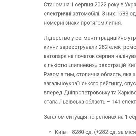
Станом на 1 серпня 2022 року в Укра
електричні автомобілі. З них 1683 о
номерні знаки протягом липня.
Лідерство у сегменті традиційно ут
кияни зареєстрували 282 електромоб
автопарк на початок серпня налічува
кількістю «липневих» реєстрацій Киї
Разом з тим, столична область, яка 
загальноукраїнського рейтингу, опу
вперед Дніпропетровську та Харківс
стала Львівська область – 141 елек
Загалом ситуація по регіонах на 1 с
Київ – 8280 од. (+282 од. за міся