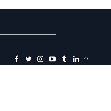
facebook
twitter
instagram
youtube
tumblr
linkedin
SEARCH