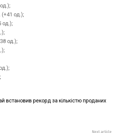
од.);
(+41 од.);
 од.);
);
38 од.);
);
од.);
;
ай встановив рекорд за кількістю проданих
Next article