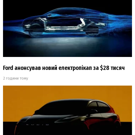
Ford анонсував новий електропікап за $28 тисяч
2 години тому