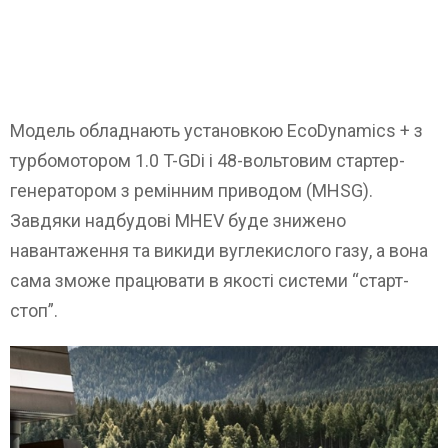
Модель обладнають установкою EcoDynamics + з
турбомотором 1.0 T-GDi і 48-вольтовим стартер-
генератором з ремінним приводом (MHSG).
Завдяки надбудові MHEV буде знижено
навантаження та викиди вуглекислого газу, а вона
сама зможе працювати в якості системи “старт-
стоп”.