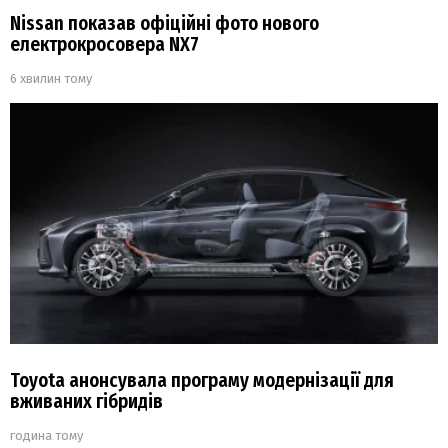
Nissan показав офіційні фото нового
електрокросовера NX7
6 хвилин тому
Toyota анонсувала програму модернізації для
вживаних гібридів
година тому