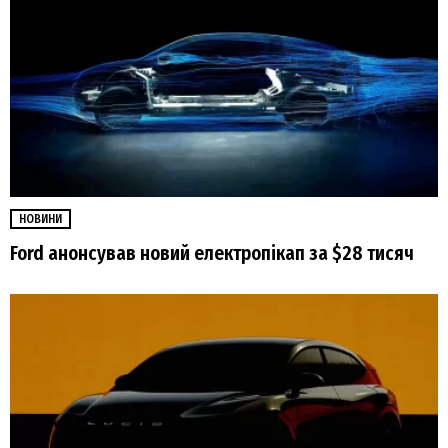
НОВИНИ
Ford анонсував новий електропікап за $28 тисяч