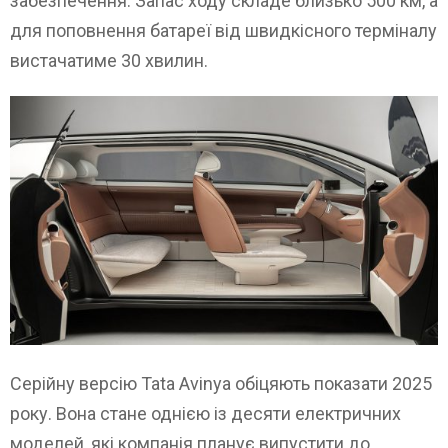
забезпечення. Запас ходу складе близько 500 км, а
для поповнення батареї від швидкісного терміналу
вистачатиме 30 хвилин.
Серійну версію Tata Avinya обіцяють показати 2025
року. Вона стане однією із десяти електричних
моделей, які компанія планує випустити до