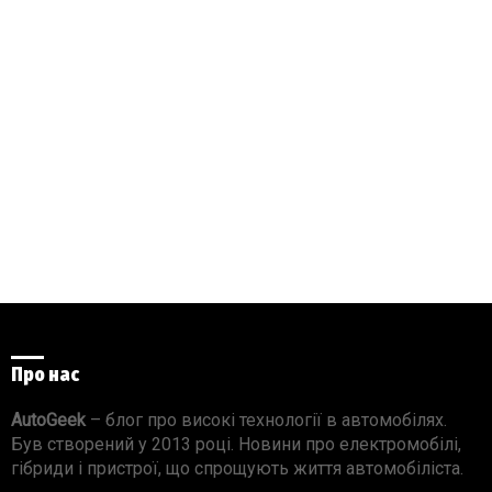
Про нас
AutoGeek
– блог про високі технології в автомобілях.
Був створений у 2013 році. Новини про електромобілі,
гібриди і пристрої, що спрощують життя автомобіліста.