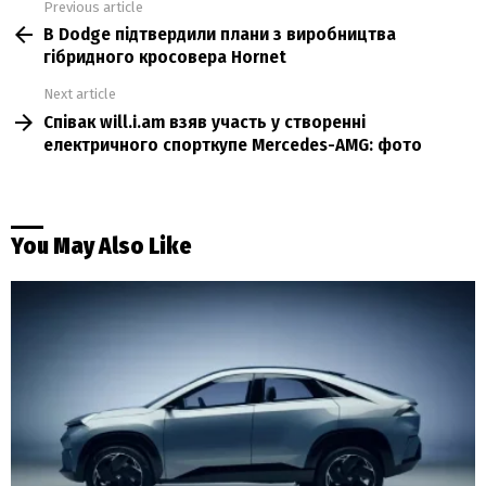
Previous article
See
В Dodge підтвердили плани з виробництва
more
гібридного кросовера Hornet
Next article
Співак will.i.am взяв участь у створенні
електричного спорткупе Mercedes-AMG: фото
You May Also Like