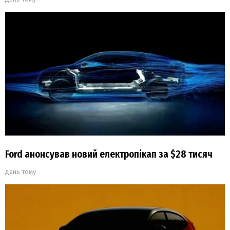
Ford анонсував новий електропікап за $28 тисяч
день тому