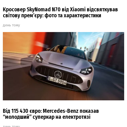
Кросовер SkyNomad N70 від Xiaomi відсвяткував
світову прем’єру: фото та характеристики
день тому
Від 115 430 євро: Mercedes-Benz показав
“молодший” суперкар на електротязі
день тому