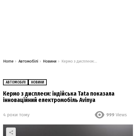
You are here:
Home
Автомобілі
Новини
Кермо з дисплеєм: індійська Tata показала інноваційний електромобіль Avinya
АВТОМОБІЛІ
НОВИНИ
Кермо з дисплеєм: індійська Tata показала
інноваційний електромобіль Avinya
4 роки тому
999
Views