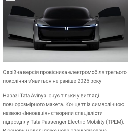
Серійна версія провісника електромобіля третього
покоління з’явиться не раніше 2025 року.
Наразі Tata Avinya існує тільки у вигляді
повнорозмірного макета. Концепт із символічною
назвою «Інновація» створили спеціалісти
підрозділу Tata Passenger Electric Mobility (TPEM).
В основу моделі ляже нова спеціалізована