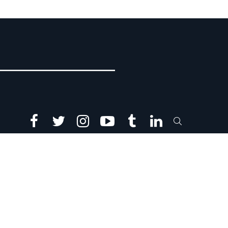
facebook
twitter
instagram
youtube
tumblr
linkedin
SEARCH