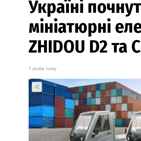
Україні почну
мініатюрні ел
ZHIDOU D2 та
7 років тому