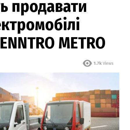
ть продавати
ектромобілі
 CENNTRO METRO
1.7k
Views