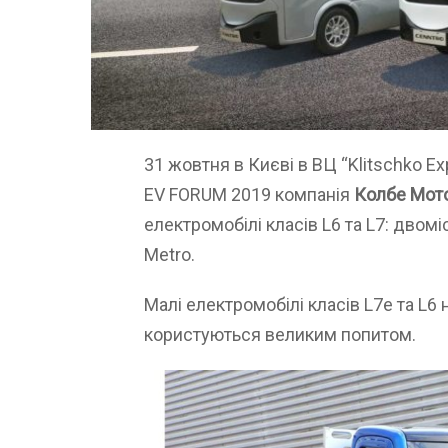
31 жовтня в Києві в ВЦ “Klitschko E
EV FORUM 2019 компанія
Колбе Мот
електромобілі класів L6 та L7: двомі
Metro.
Малі електромобілі класів L7e та L6 
користуються великим попитом.