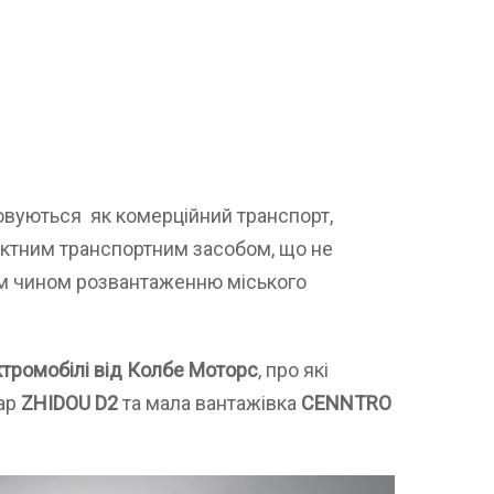
овуються як комерційний транспорт,
актним транспортним засобом, що не
им чином розвантаженню міського
ктромобілі від Колбе Моторс
, про які
кар
ZHIDOU D2
та мала вантажівка
CENNTRO