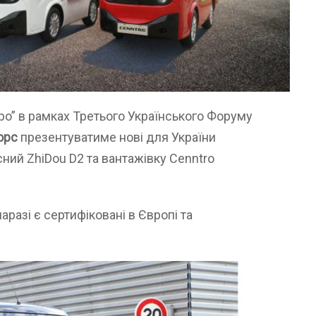
xpo” в рамках Третього Українського Форуму
орс
презентуватиме нові для України
сний ZhiDou D2 та вантажівку Cenntro
наразі є сертифіковані в Європі та