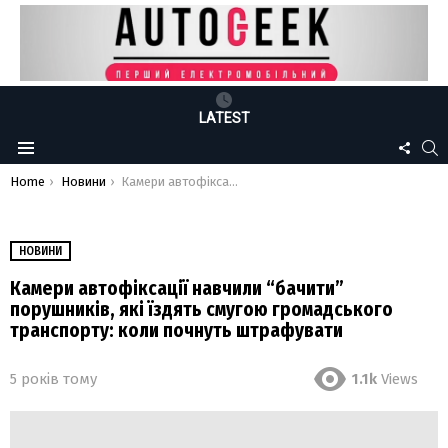
LATEST
FOLLO
S
Menu
US
You are here:
Home
Новини
Камери автофіксації навчили “бачити” порушників, які їздять смугою громадського транспорту: коли почнуть штрафувати
НОВИНИ
Камери автофіксації навчили “бачити”
порушників, які їздять смугою громадського
транспорту: коли почнуть штрафувати
5 років тому
1.1k
Views