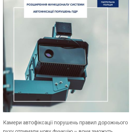
Камери автофіксації порушень правил дорожнього
руху отримали нову функцію – вони зможуть