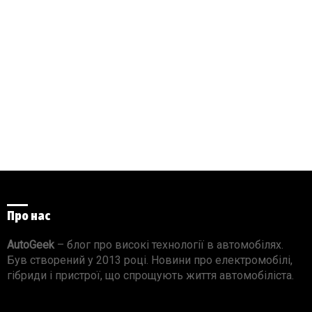
Про нас
AutoGeek
– блог про високі технології в автомобілях.
Був створений у 2013 році. Новини про електромобілі,
гібриди і пристрої, що спрощують життя автомобіліста.