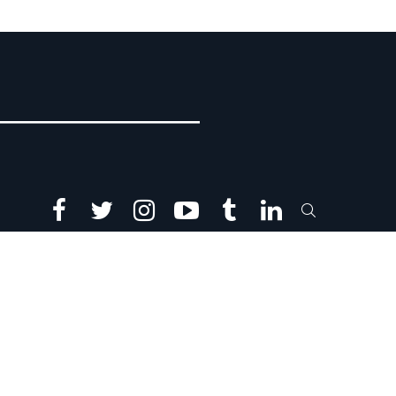
facebook
twitter
instagram
youtube
tumblr
linkedin
SEARCH