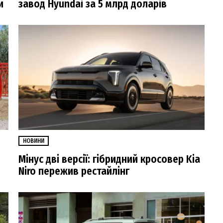
и
завод Hyundai за 5 млрд доларів
НОВИНИ
Мінус дві версії: гібридний кросовер Kia
Niro пережив рестайлінг