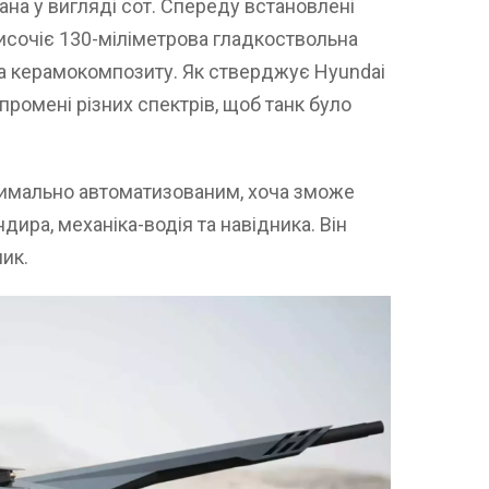
ана у вигляді сот. Спереду встановлені
височіє 130-міліметрова гладкоствольна
 та керамокомпозиту. Як стверджує Hyundai
промені різних спектрів, щоб танк було
симально автоматизованим, хоча зможе
ндира, механіка-водія та навідника. Він
ик.