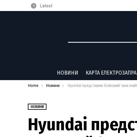
Latest
НОВИНИ
КАРТА ЕЛЕКТРОЗАПР
You are here:
Home
Новини
Hyundai представив бойовий танк майбутнього на вод
НОВИНИ
Hyundai пред