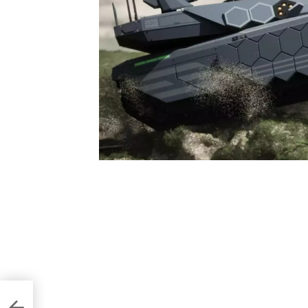
араж:
ожежі