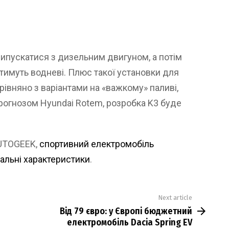
 випускатися з дизельним двигуном, а потім
ятимуть водневі. Плюс такої установки для
орівняно з варіантами на «важкому» паливі,
прогнозом Hyundai Rotem, розробка K3 буде
AUTOGEEK,
спортивний електромобіль
тальні характеристики
.
Next article
Від 79 євро: у Європі бюджетний
електромобіль Dacia Spring EV