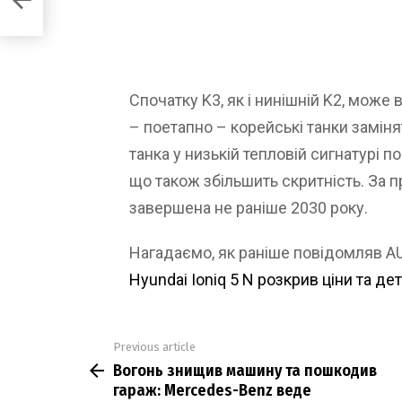
Спочатку K3, як і нинішній K2, може
– поетапно – корейські танки замін
танка у низькій тепловій сигнатурі п
що також збільшить скритність. За 
завершена не раніше 2030 року.
Нагадаємо, як раніше повідомляв 
Hyundai Ioniq 5 N розкрив ціни та де
Previous article
See
Вогонь знищив машину та пошкодив
more
гараж: Mercedes-Benz веде