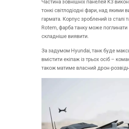
Частина зовнішніх панелей K3 викон
тонкі світлодіодні фари, над якими 
гармата. Корпус зроблений із сталі
Rotem, фарба танку може поглинати 
складніше виявити.
За задумом Hyundai, танк буде мак
вмістити екіпаж із трьох осіб – кома
також матиме власний дрон-розвідн