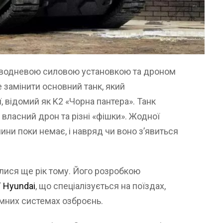
з водневою силовою установкою та дроном
 замінити основний танк, який
, відомий як K2 «Чорна пантера». Танк
 власний дрон та різні «фішки». Жодної
ини поки немає, і навряд чи воно з’явиться
лися ще рік тому. Його розробкою
”
Hyundai
, що спеціалізується на поїздах,
номних системах озброєнь.