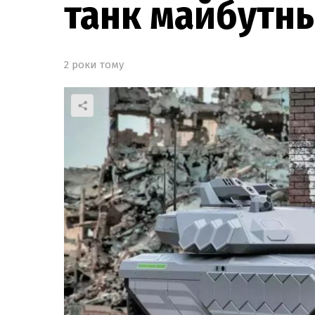
танк майбутнь
2 роки тому