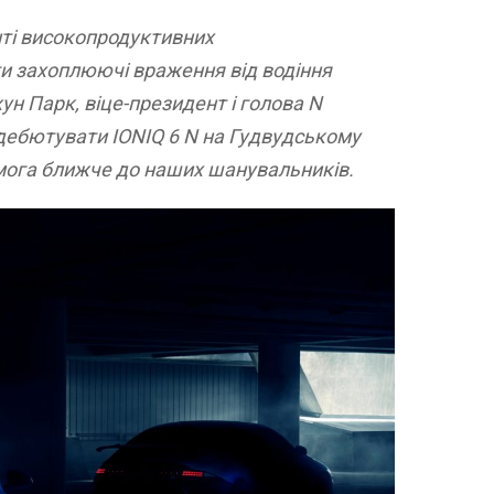
енті високопродуктивних
и захоплюючі враження від водіння
 Парк, віце-президент і голова N
дебютувати IONIQ 6 N на Гудвудському
мога ближче до наших шанувальників.