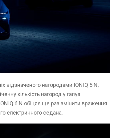
х відзначеного нагородами IONIQ 5 N,
ченну кількість нагород у галузі
IONIQ 6 N обіцяє ще раз змінити враження
го електричного седана.