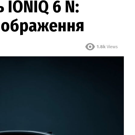
 IONIQ 6 N:
 зображення
1.8k
Views