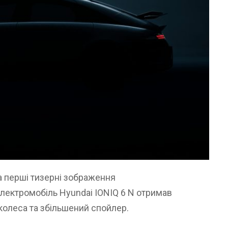
 перші тизерні зображення
електромобіль Hyundai IONIQ 6 N отримав
 колеса та збільшений спойлер.