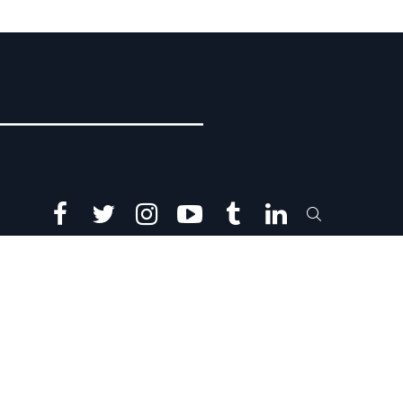
facebook
twitter
instagram
youtube
tumblr
linkedin
SEARCH