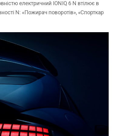
овністю електричний IONIQ 6 N втілює в
вності N: «Пожирач поворотів», «Спорткар