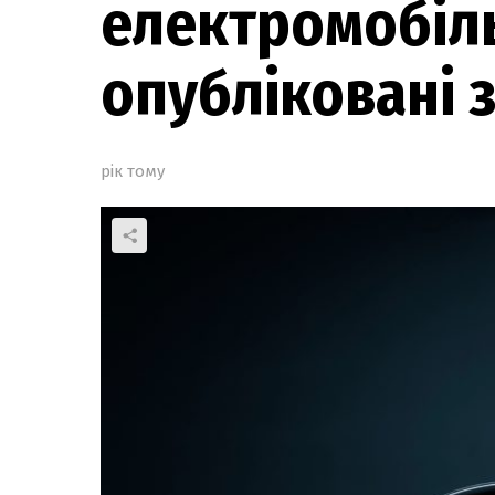
електромобіль
опубліковані
рік тому