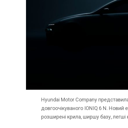
Hyundai Motor Company представила
довгоочікуваного IONIQ 6 N. Новий 
розширені крила, ширшу базу, легші