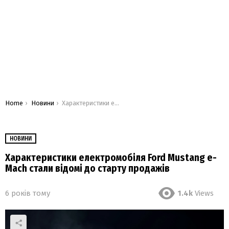
You are here:
Home
Новини
Характеристики електромобіля Ford Mustang e-Mach стали відомі до старту продажів
НОВИНИ
Характеристики електромобіля Ford Mustang e-
Mach стали відомі до старту продажів
6 років тому
1.4k
Views