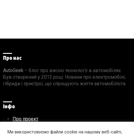
Про нас
AutoGeek
– блог про високі технології в автомобілях.
Був створений у 2013 році. Новини про електромобілі,
гібриди і пристрої, що спрощують життя автомобіліста.
Інфо
Про проект
Реклама на сайті
Ми використовуємо файли cookie на нашому веб-сайті,
Правила використання матеріалів