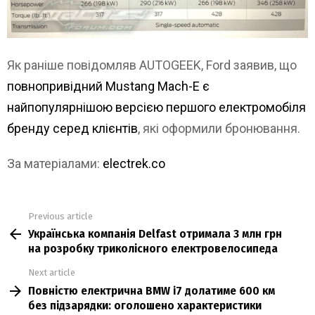
Як раніше повідомляв AUTOGEEK, Ford заявив, що
повнопривідний Mustang Mach-E є
найпопулярнішою версією першого електромобіля
бренду серед клієнтів
, які оформили бронювання.
За матеріалами:
electrek.co
Previous article
See
Українська компанія Delfast отримала 3 млн грн
more
на розробку триколісного електровелосипеда
Next article
Повністю електрична BMW i7 долатиме 600 км
без підзарядки: оголошено характеристики