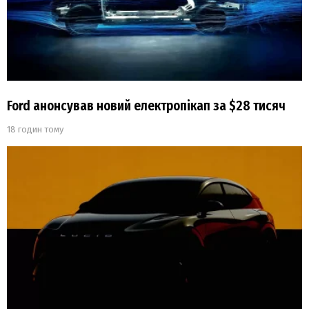
Ford анонсував новий електропікап за $28 тисяч
18 годин тому