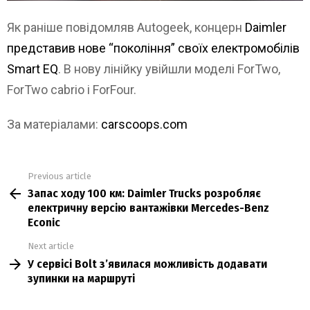
Як раніше повідомляв Autogeek, концерн
Daimler
представив нове “покоління” своїх електромобілів
Smart EQ
. В нову лінійку увійшли моделі ForTwo,
ForTwo cabrio і ForFour.
За матеріалами:
carscoops.com
Previous article
See
Запас ходу 100 км: Daimler Trucks розробляє
more
електричну версію вантажівки Mercedes-Benz
Econic
Next article
У сервісі Bolt з’явилася можливість додавати
зупинки на маршруті