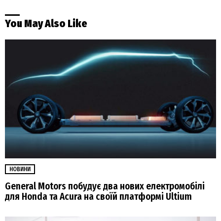
You May Also Like
НОВИНИ
General Motors побудує два нових електромобілі
для Honda та Acura на своїй платформі Ultium