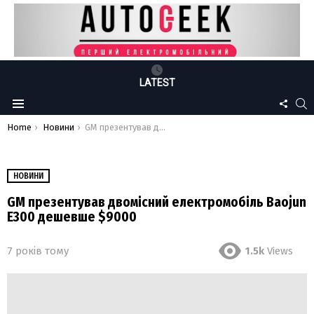
LATEST
FOLLO
S
Menu
US
You are here:
Home
Новини
GM презентував двомісний електромобіль Baojun E300 дешевше $9000
НОВИНИ
GM презентував двомісний електромобіль Baojun
E300 дешевше $9000
7 років тому
1.5k
Views