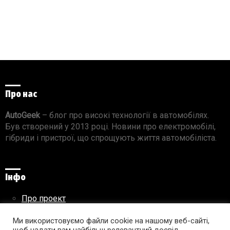
Про нас
AutoGeek
– блог про високі технології в автомобілях.
Був створений у 2013 році. Новини про електромобілі,
гібриди і пристрої, що спрощують життя автомобіліста.
Інфо
Про проект
Реклама на сайті
Правила використання матеріалів
Ми використовуємо файли cookie на нашому веб-сайті,