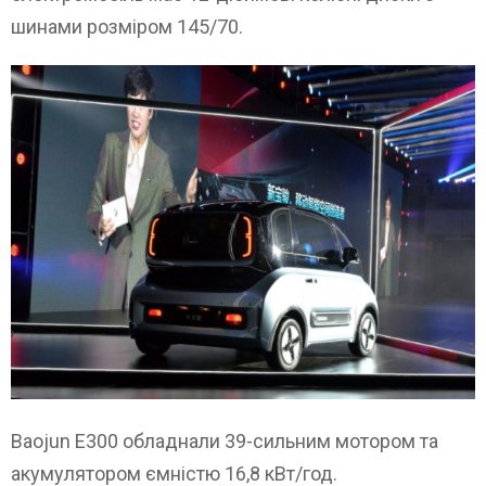
шинами розміром 145/70.
Baojun E300 обладнали 39-сильним мотором та
акумулятором ємністю 16,8 кВт/год.