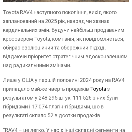
Toyota RAV4 наступного покоління, вихід якого
запланований на 2025 рік, навряд чи зазнає
кардинальних змін. Будучи найбільш продаваним
кросовером Toyota, компанія, як повідомляється,
обирає еволюційний та обережний підхід,
віддаючи пріоритет стратегічним вдосконаленням
над радикальними змінами.
Лише у США у першій половині 2024 року на RAV4
припадало майже чверть продажів
Toyota
з
результатом у 248 295 штук. 111 526 з них були
гібридами і 17 074 плагін-гібридами, що в
результаті склало 52 відсотки продажів.
“RAV4 – це легко. У нас є інші складні сегменти на