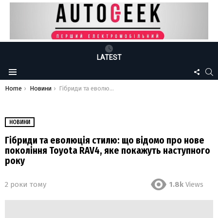
LATEST
FOLLO
S
Menu
US
You are here:
Home
Новини
Гібриди та еволюція стилю: що відомо про нове покоління Toyota RAV4, яке покажуть наступного року
НОВИНИ
Гібриди та еволюція стилю: що відомо про нове
покоління Toyota RAV4, яке покажуть наступного
року
2 роки тому
1.8k
Views