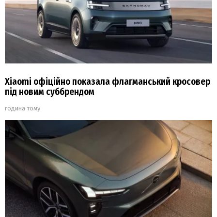
Xiaomi офіційно показала флагманський кросовер
під новим суббрендом
година тому