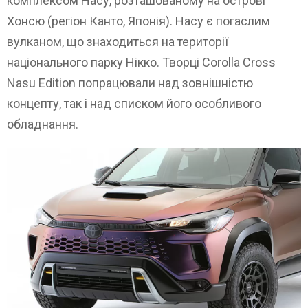
комплексом Насу, розташованому на острові
Хонсю (регіон Канто, Японія). Насу є погаслим
вулканом, що знаходиться на території
національного парку Нікко. Творці Corolla Cross
Nasu Edition попрацювали над зовнішністю
концепту, так і над списком його особливого
обладнання.