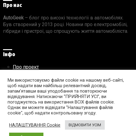
Про нас
AutoGeek
– блог про високі технології в автомобілях.
Був створений у 2013 році. Новини про електромобілі,
гібриди і пристрої, що спрощують життя автомобіліста.
Інфо
Про проект
Реклама на сайті
Ми використовуємо файли cookie на нашому веб-сайті,
Правила використання матеріалів
щоб надати вам найбільш релевантний досвід,
запам’ятавши ваші уподобання та повторюючи
відвідування. Натискаючи “ПРИЙНЯТИ УСІ”, ви
погоджуєтесь на використання ВСІХ файлів cookie.
Підпишись на AutoGeek!
Однак ви можете відвідати "Налаштування файлів
cookie", щоб надати контрольовану згоду.
facebook
twitter
instagram
youtube
tumblr
linkedin
НАЛАШТУВАННЯ Cookie
ВІДМОВИТИ УСІМ