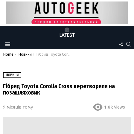
LATEST
FOLLO
S
Menu
US
You are here:
Home
Новини
Гібрид Toyota Corolla Cross перетворили на позашляховик
НОВИНИ
Гібрид Toyota Corolla Cross перетворили на
позашляховик
9 місяців тому
1.6k
Views