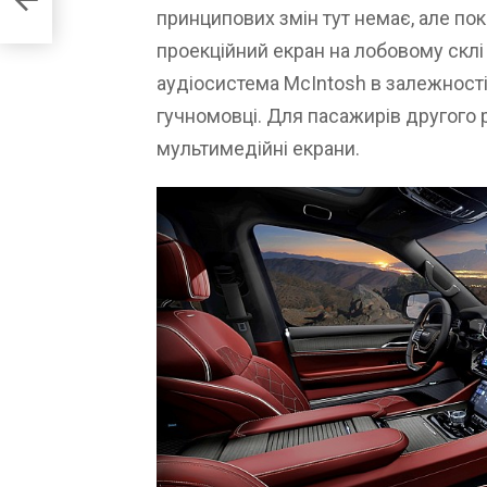
принципових змін тут немає, але по
проекційний екран на лобовому скл
аудіосистема McIntosh в залежності 
гучномовці. Для пасажирів другого р
мультимедійні екрани.