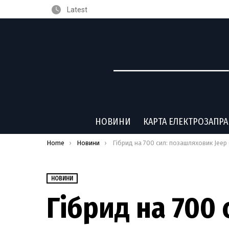
Latest
НОВИНИ
КАРТА ЕЛЕКТРОЗАПР
You are here:
Home
Новини
Гібрид на 700 сил: позашляховик Jeep Grand Wagoneer онови
НОВИНИ
Гібрид на 700 