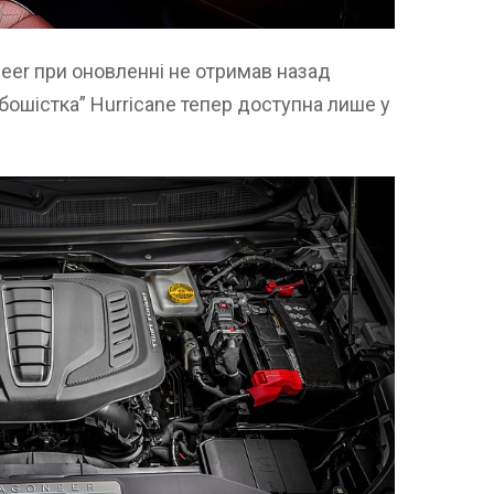
eer при оновленні не отримав назад
рбошістка” Hurricane тепер доступна лише у