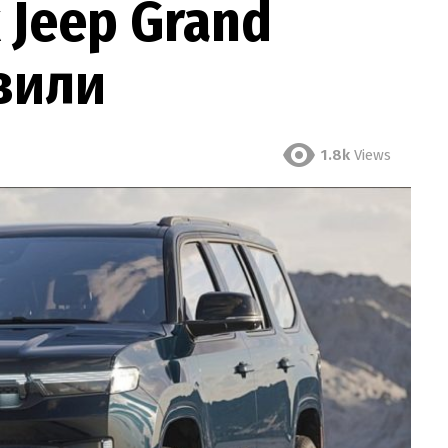
Jeep Grand
вили
1.8k
Views