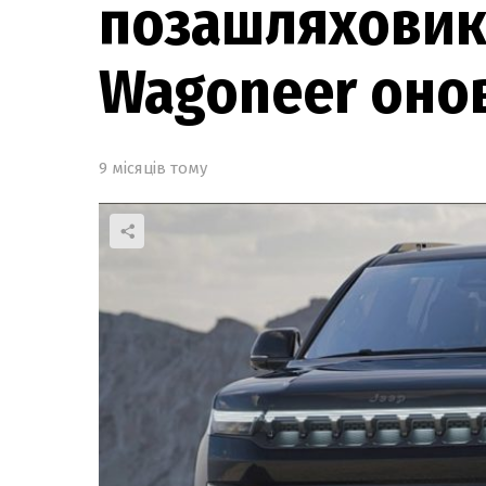
позашляховик 
Wagoneer оно
9 місяців тому