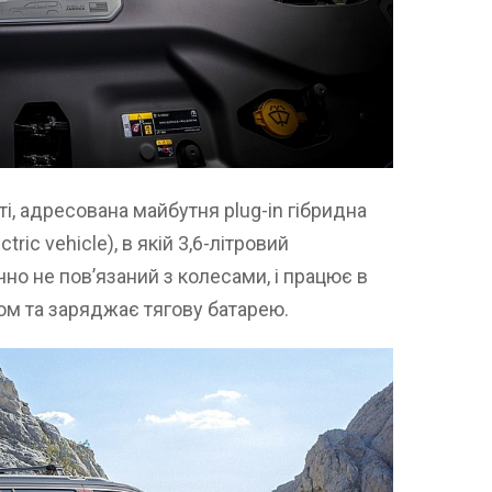
і, адресована майбутня plug-in гібридна
ric vehicle), в якій 3,6-літровий
о не пов’язаний з колесами, і працює в
ом та заряджає тягову батарею.