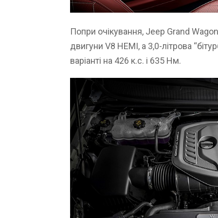
Попри очікування, Jeep Grand Wagon
двигуни V8 HEMI, а 3,0-літрова “біту
варіанті на 426 к.с. і 635 Нм.