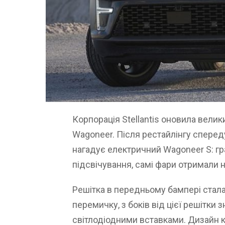
Корпорація Stellantis оновила вели
Wagoneer. Після рестайлінгу спере
нагадує електричний Wagoneer S: г
підсвічування, самі фари отримали н
Решітка в передньому бампері стала
перемичку, з боків від цієї решітки 
світлодіодними вставками. Дизайн к