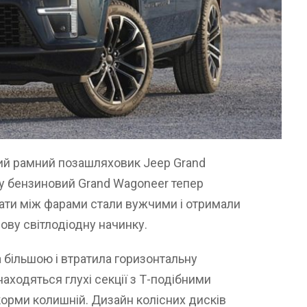
кий рамний позашляховик Jeep Grand
ду бензиновий Grand Wagoneer тепер
рати між фарами стали вужчими і отримали
ову світлодіодну начинку.
 більшою і втратила горизонтальну
знаходяться глухі секції з Т-подібними
орми колишній. Дизайн колісних дисків