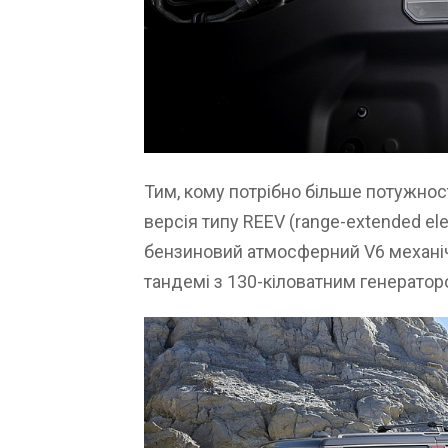
Тим, кому потрібно більше потужност
версія типу REEV (range-extended elect
бензиновий атмосферний V6 механічн
тандемі з 130-кіловатним генератор