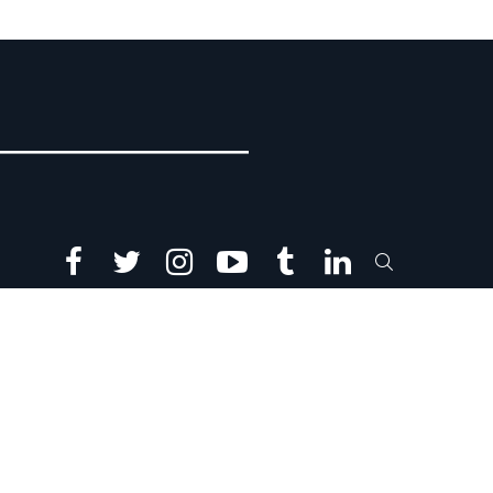
facebook
twitter
instagram
youtube
tumblr
linkedin
SEARCH