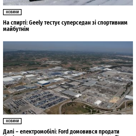
НОВИНИ
На спирті: Geely тестує суперседан зі спортивним
майбутнім
НОВИНИ
Далі – електромобілі: Ford домовився продати