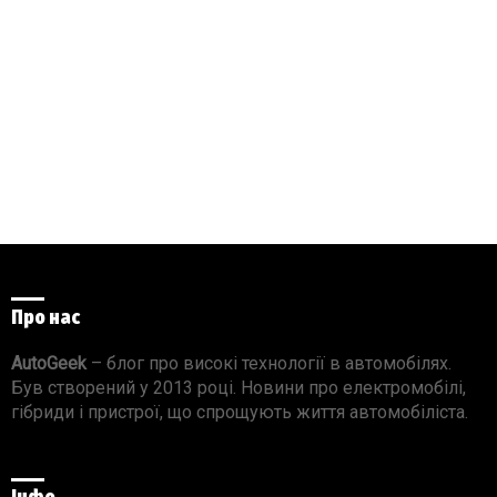
Про нас
AutoGeek
– блог про високі технології в автомобілях.
Був створений у 2013 році. Новини про електромобілі,
гібриди і пристрої, що спрощують життя автомобіліста.