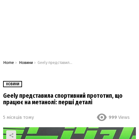
You are here:
Home
Новини
Geely представила спортивний прототип, що працює на метанолі: перші деталі
НОВИНИ
Geely представила спортивний прототип, що
працює на метанолі: перші деталі
5 місяців тому
999
Views