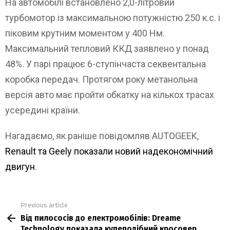
На автомобілі встановлено 2,0-літровий
турбомотор із максимальною потужністю 250 к.с. і
піковим крутним моментом у 400 Нм.
Максимальний тепловий ККД заявлено у понад
48%. У парі працює 6-ступінчаста секвентальна
коробка передач. Протягом року метанольна
версія авто має пройти обкатку на кількох трасах
усередині країни.
Нагадаємо, як раніше повідомляв AUTOGEEK,
Renault та Geely показали новий надекономічний
двигун
.
Previous article
See
Від пилососів до електромобілів: Dreame
more
Technology показала купеподібний кросовер