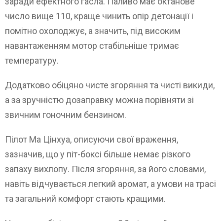
заради ефектного гасла. Паливо має октанове
число вище 110, краще чинить опір детонації і
помітно охолоджує, а значить, під високим
навантаженням мотор стабільніше тримає
температуру.
Додатково обіцяно чисте згоряння та чисті викиди,
а за зручністю дозаправку можна порівняти зі
звичним гоночним бензином.
Пілот Ма Цінхуа, описуючи свої враження,
зазначив, що у піт-боксі більше немає різкого
запаху вихлопу. Після згоряння, за його словами,
навіть відчувається легкий аромат, а умови на трасі
та загальний комфорт стають кращими.