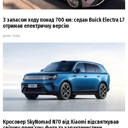
З запасом ходу понад 700 км: седан Buick Electra L7
отримав електричну версію
день тому
Кросовер SkyNomad N70 від Xiaomi відсвяткував
світову прем’єру: фото та характеристики