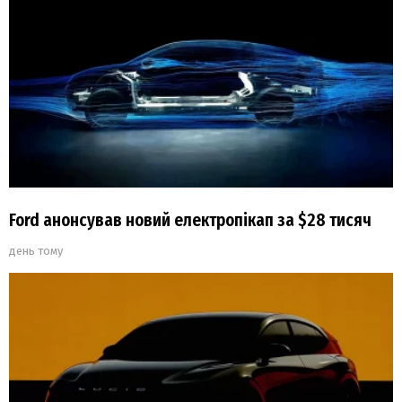
Ford анонсував новий електропікап за $28 тисяч
день тому