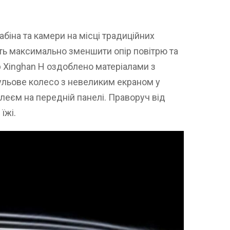
абіна та камери на місці традиційних
ть максимально зменшити опір повітрю та
р Xinghan Н оздоблено матеріалами з
ульове колесо з невеликим екраном у
еєм на передній панелі. Праворуч від
їжі.