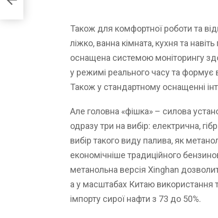
Також для комфортної роботи та від
ліжко, ванна кімната, кухня та навіт
оснащена системою моніторингу здо
у режимі реального часу та формує 
Також у стандартному оснащенні інт
Але головна «фішка» – силова устано
одразу три на вибір: електрична, гіб
вибір такого виду палива, як метано
економічніше традиційного бензиново
метанольна версія Xinghan дозволить
а у масштабах Китаю використання т
імпорту сирої нафти з 73 до 50%.