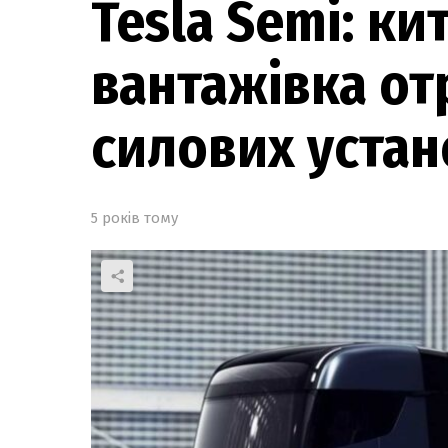
Tesla Semi: ки
вантажівка от
силових уста
5 років тому