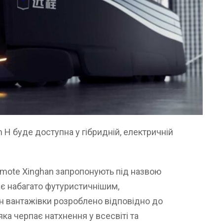
 H буде доступна у гібридній, електричній
emote Xinghan запропонують під назвою
ає набагато футуристичнішим,
н вантажівки розроблено відповідно до
яка черпає натхнення у всесвіті та