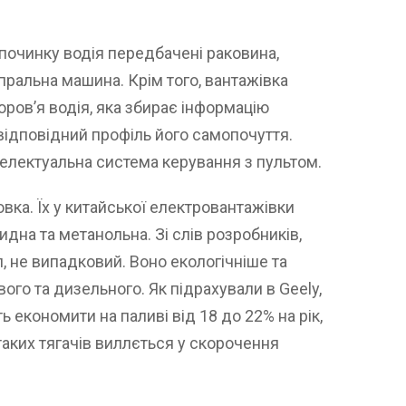
починку водія передбачені раковина,
ь пральна машина. Крім того, вантажівка
ров’я водія, яка збирає інформацію
відповідний профіль його самопочуття.
електуальна система керування з пультом.
вка. Їх у китайської електровантажівки
ридна та метанольна. Зі слів розробників,
л, не випадковий. Воно екологічніше та
го та дизельного. Як підрахували в Geely,
 економити на паливі від 18 до 22% на рік,
аких тягачів виллється у скорочення