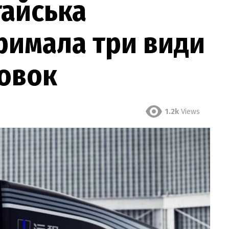
тайська
римала три види
новок
1.2k
Views