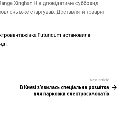
-Range Xinghan H відповідатиме суббренд
мовлень вже стартував. Доставляти товарні
ктровантажівка Futuricum встановила
яді
.
Next article
В Києві з’явилась спеціальна розмітка
для парковки електросамокатів