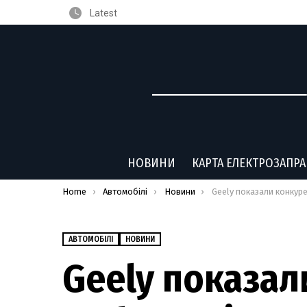
Latest
НОВИНИ
КАРТА ЕЛЕКТРОЗАПР
You are here:
Home
Автомобілі
Новини
Geely показали конкурента Tesla Semi: китайська вантажів
АВТОМОБІЛІ
НОВИНИ
Geely показал