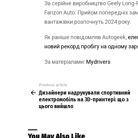
За серійне виробництво Geely Long
Farizon Auto. Прийом попередніх за
вантажівки розпочнуть 2024 року.
Як раніше повідомляв Autogeek,
еле
новий рекорд пробігу на одному зар
За матеріалами:
Mydrivers
Previous article
See
Дизайнери надрукували спортивний
more
електромобіль на 3D-принтері: що з
цього вийшло
You May Also Like