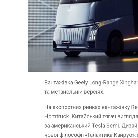
Вантажівка Geely Long-Range Xinghan
та метанольній версіях.
На експортних ринках вантажівку R
Homtruck. Китайський тягач вигляд
за американський Tesla Semi. Дизай
нової філософії «Галактика Канруо», 