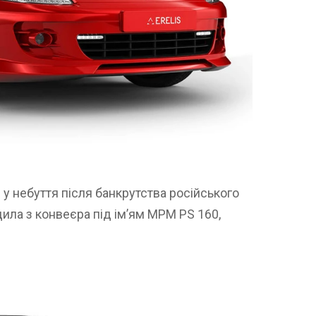
 у небуття після банкрутства російського
ила з конвеєра під ім’ям MPM PS 160,