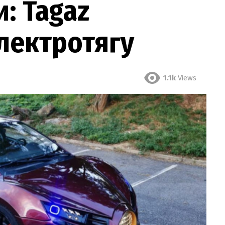
: Tagaz
лектротягу
1.1k
Views