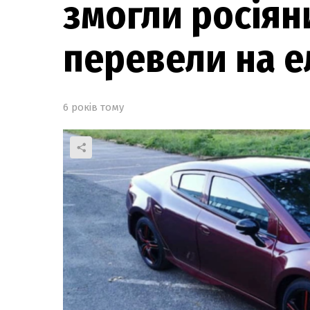
змогли росіяни
перевели на е
6 років тому