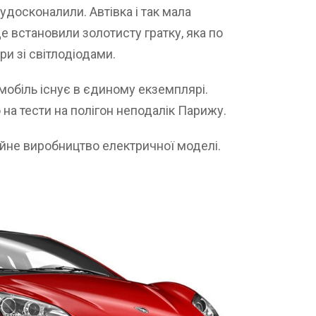
удосконалили. Автівка і так мала
ще встановили золотисту гратку, яка по
ри зі світлодіодами.
мобіль існує в єдиному екземплярі.
а тести на полігон неподалік Парижу.
ійне виробництво електричної моделі.