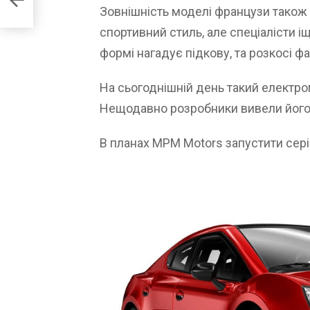
Зовнішність моделі французи також 
спортивний стиль, але спеціалісти і
формі нагадує підкову, та розкосі фа
На сьогоднішній день такий електро
Нещодавно розробники вивели його н
В планах MPM Motors запустити сер