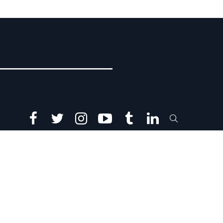
facebook
twitter
instagram
youtube
tumblr
linkedin
SEARCH