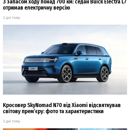
З запасом ходу понад 700 км: седан Buick Electra L7
отримав електричну версію
2 дні тому
Кросовер SkyNomad N70 від Xiaomi відсвяткував
світову прем’єру: фото та характеристики
2 дні тому