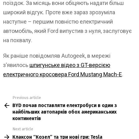
поїздок. За місяць вони обіцяють надати більш
широкий відгук. Проте вже зараз зрозуміла
наступне – першим повністю електричний
автомобіль, який Ford випустив з нуля, заслуговує
на похвалу.
Як раніше повідомляв Autogeek, в мережі
з’явилось
шпигунське відео з GT-версією
електричного кросовера Ford Mustang Mach-E
.
Previous article
See
BYD почав поставляти електробуси в один з
more
найбільших автопарків обох американських
континентів
Next article
Клаксон “Козел” та три нові гри: Tesla