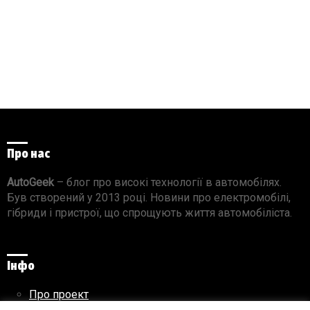
Про нас
AutoGeek
– блог про високі технології в автомобілях.
Був створений у 2013 році. Новини про електромобілі,
гібриди і пристрої, що спрощують життя автомобіліста.
Інфо
Про проект
Реклама на сайті