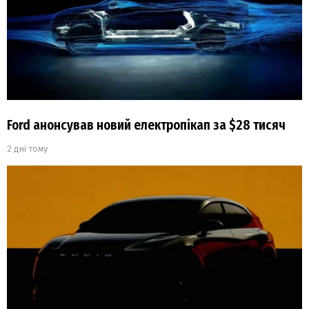
Ford анонсував новий електропікап за $28 тисяч
2 дні тому