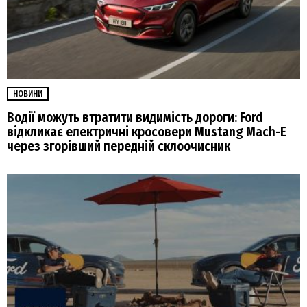
НОВИНИ
Водії можуть втратити видимість дороги: Ford
відкликає електричні кросовери Mustang Mach-E
через згорівший передній склоочисник