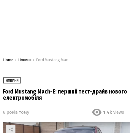
You are here:
Home
Новини
Ford Mustang Mach-E: перший тест-драйв нового електромобіля
НОВИНИ
Ford Mustang Mach-E: перший тест-драйв нового
електромобіля
6 років тому
1.4k
Views