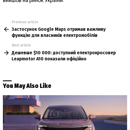
вийшов на ринок України
.
Previous article
See
Застосунок Google Maps отримав важливу
more
функцію для власників електромобілів
Next article
Дешевше $10 000: доступний електрокросовер
Leapmotor A10 показали офіційно
You May Also Like