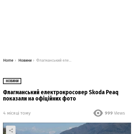
You are here:
Home
Новини
Флагманський електрокросовер Skoda Peaq показали на офіційних фото
НОВИНИ
Флагманський електрокросовер Skoda Peaq
показали на офіційних фото
4 місяці тому
999
Views