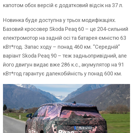
капотом обох версій є додатковий відсік на 37 л.
Новинка буде доступна у трьох модифікаціях.
Базовий кросовер Skoda Peaq 60 – це 204-сильний
електромотор на задній осі та батарея ємністю 63
кВт*год. Запас ходу – понад 460 км. “Середній”
варіант Skoda Peaq 90 – теж задньопривідний, але
його двигун видає вже 286 к.с., акумулятор на 91
кВт*год гарантує далекобійність у понад 600 км.