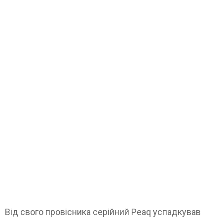
Від свого провісника серійний Peaq успадкував