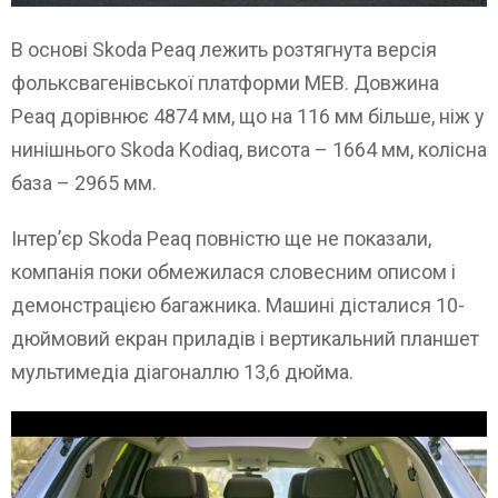
В основі Skoda Peaq лежить розтягнута версія
фольксвагенівської платформи MEB. Довжина
Peaq дорівнює 4874 мм, що на 116 мм більше, ніж у
нинішнього Skoda Kodiaq, висота – 1664 мм, колісна
база – 2965 мм.
Інтер’єр Skoda Peaq повністю ще не показали,
компанія поки обмежилася словесним описом і
демонстрацією багажника. Машині дісталися 10-
дюймовий екран приладів і вертикальний планшет
мультимедіа діагоналлю 13,6 дюйма.