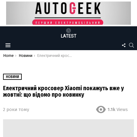
LATEST
FOLLO
S
Menu
US
You are here:
Home
Новини
Електричний кросовер Xiaomi покажуть вже у жовтні: що відомо про новинку
НОВИНИ
Електричний кросовер Xiaomi покажуть вже у
жовтні: що відомо про новинку
2 роки тому
1.1k
Views