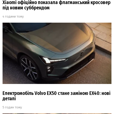
Xiaomi офіційно показала флагманський кросовер
під новим суббрендом
4 години тому
Електромобіль Volvo EX50 стане заміною EX40: нові
деталі
5 годин тому