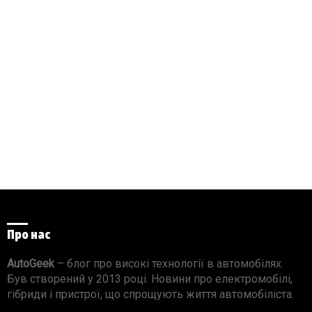
Про нас
AutoGeek
– блог про високі технології в автомобілях.
Був створений у 2013 році. Новини про електромобілі,
гібриди і пристрої, що спрощують життя автомобіліста.