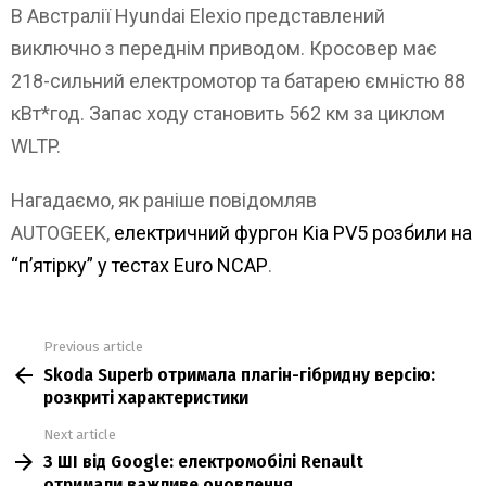
В Австралії Hyundai Elexio представлений
виключно з переднім приводом. Кросовер має
218-сильний електромотор та батарею ємністю 88
кВт*год. Запас ходу становить 562 км за циклом
WLTP.
Нагадаємо, як раніше повідомляв
AUTOGEEK,
електричний фургон Kia PV5 розбили на
“п’ятірку” у тестах Euro NCAР
.
Previous article
See
Skoda Superb отримала плагін-гібридну версію:
more
розкриті характеристики
Next article
З ШІ від Google: електромобілі Renault
отримали важливе оновлення