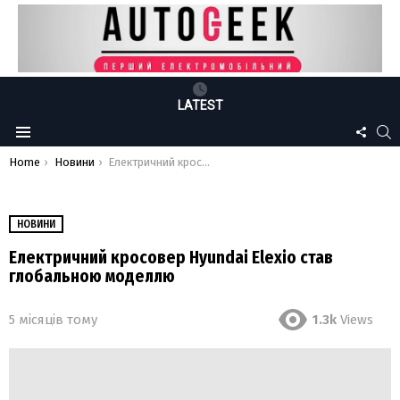
LATEST
FOLLO
S
Menu
US
You are here:
Home
Новини
Електричний кросовер Hyundai Elexio став глобальною моделлю
НОВИНИ
Електричний кросовер Hyundai Elexio став
глобальною моделлю
5 місяців тому
1.3k
Views