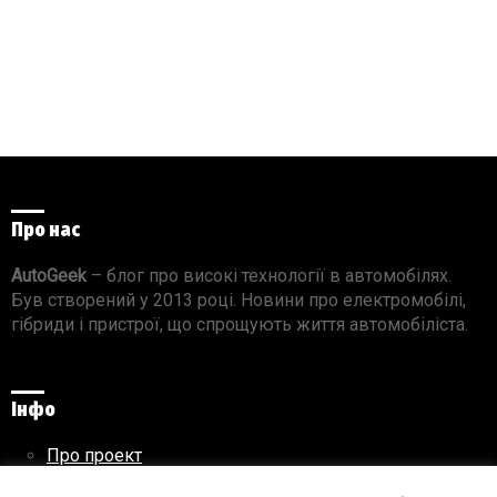
Про нас
AutoGeek
– блог про високі технології в автомобілях.
Був створений у 2013 році. Новини про електромобілі,
гібриди і пристрої, що спрощують життя автомобіліста.
Інфо
Про проект
Реклама на сайті