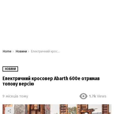
You are here:
Home
Новини
Електричний кросовер Abarth 600e отримав топову версію
НОВИНИ
Електричний кросовер Abarth 600e отримав
топову версію
9 місяців тому
1.7k
Views