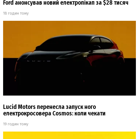
Ford анонсував новий електропікап за $28 тисяч
18 годин тому
Lucid Motors перенесла запуск ного
електрокросовера Cosmos: коли чекати
19 годин тому