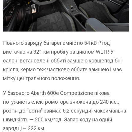
Повного заряду батареї ємністю 54 кВт*год
вистачає на 321 км пробігу за циклом WLTP. У
салоні встановлені оббиті замшею ковшеподібні
крісла, кермо теж частково оббите замшею і має
мітку центрального положення.
У базового Abarth 600e Competizione пікова
потужність електромотора знижена до 240 к.с.,
розгін до “сотні” займає 6,2 секунди, максимальна
швидкість — 200 км/год. Запас ходу на одній
зарядці – 322 км.