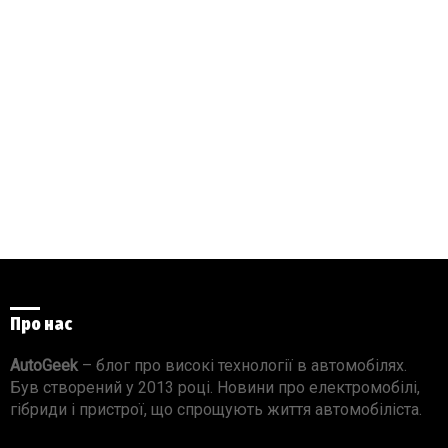
Про нас
AutoGeek
– блог про високі технології в автомобілях.
Був створений у 2013 році. Новини про електромобілі,
гібриди і пристрої, що спрощують життя автомобіліста.