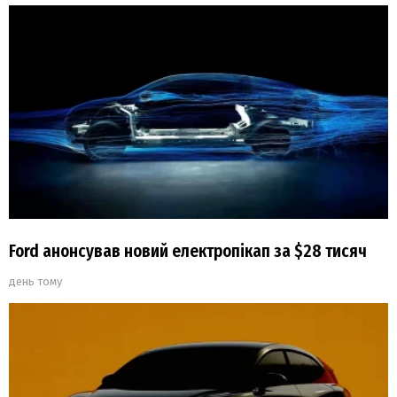
Ford анонсував новий електропікап за $28 тисяч
день тому