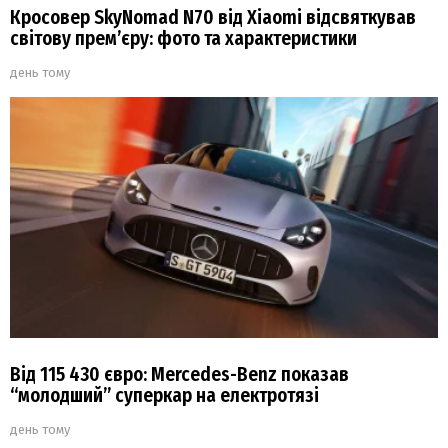
Кросовер SkyNomad N70 від Xiaomi відсвяткував
світову прем’єру: фото та характеристики
день тому
Від 115 430 євро: Mercedes-Benz показав
“молодший” суперкар на електротязі
день тому