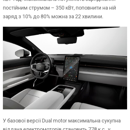
постійним струмом – 350 кВт, поповнити на ній
заряд з 10% до 80% можна за 22 хвилини.
У базової версії Dual motor максимальна сукупна
віддача електромоторів становить 778 к.с., у