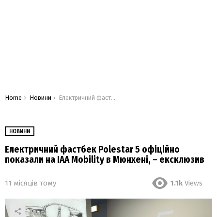
You are here:
Home
Новини
Електричний фастбек Polestar 5 офіційно показали на IAA Mobility в Мюнхені, – ексклюзив
НОВИНИ
Електричний фастбек Polestar 5 офіційно
показали на IAA Mobility в Мюнхені, – ексклюзив
11 місяців тому
1.1k
Views