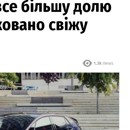
все більшу долю
ковано свіжу
1.3k
Views