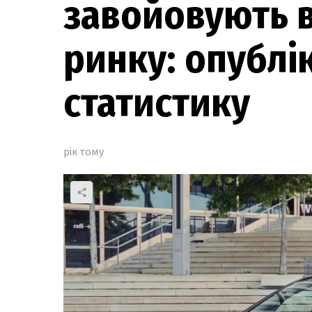
завойовують 
ринку: опублі
статистику
рік тому