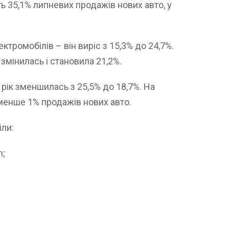
 35,1% липневих продажів нових авто, у
тромобілів – він виріс з 15,3% до 24,7%.
змінилась і становила 21,2%.
 рік зменшилась з 25,5% до 18,7%. На
о менше 1% продажів нових авто.
іли:
n;