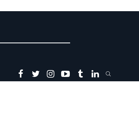
facebook
twitter
instagram
youtube
tumblr
linkedin
SEARCH