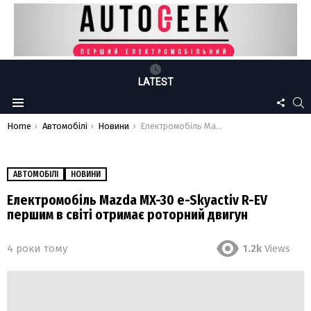
LATEST
FOLLO
S
Menu
US
You are here:
Home
Автомобілі
Новини
Електромобіль Mazda MX-30 e-Skyactiv R-EV першим в світі отримає роторний двигун
АВТОМОБІЛІ
НОВИНИ
Електромобіль Mazda MX-30 e-Skyactiv R-EV
першим в світі отримає роторний двигун
4 роки тому
1.2k
Views