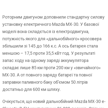
Роторним двигуном доповнили стандартну силову
установку електричного Mazda MX-30. У базової
моделі вона складється із електродвигуна,
потужність якого для «дальнобійного» кросовера
збільшили зі 145 до 166 к.с. А ось батарея стала
меншою – 17,5 проти 35,5 кВт·год. У результаті
запас ходу на одному заряді аккумулятора
складає лише 85 км проти 200 км у «звичайного»
MX-30. А от повного заряду батареї та повної
заправки паливного баку об’ємом 50 літрів
достатньо для 600 км шляху.
Очікується, що новий дальнобійний Mazda MX-30 e-