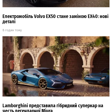
Електромобіль Volvo EX50 стане заміною EX40: нові
деталі
8 годин тому
Lamborghini представила гібридний суперкар на
честь легендарної Miura