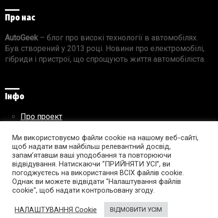
Про нас
AutoGeek
– блог про високі технології в автомобілях.
Був створений у 2013 році. Новини про електромобілі,
гібриди і пристрої, що спрощують життя автомобіліста.
Інфо
Про проект
Реклама на сайті
Ми використовуємо файли cookie на нашому веб-сайті,
Правила використання матеріалів
щоб надати вам найбільш релевантний досвід,
запам’ятавши ваші уподобання та повторюючи
відвідування. Натискаючи “ПРИЙНЯТИ УСІ”, ви
погоджуєтесь на використання ВСІХ файлів cookie.
Підпишись на AutoGeek!
Однак ви можете відвідати "Налаштування файлів
cookie", щоб надати контрольовану згоду.
facebook
twitter
instagram
youtube
tumblr
linkedin
НАЛАШТУВАННЯ Cookie
ВІДМОВИТИ УСІМ