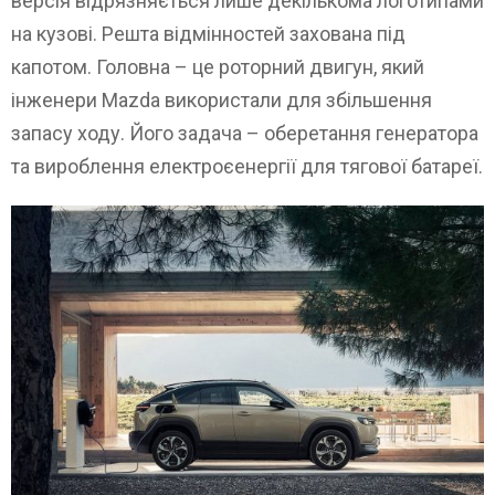
версія відрязняється лише декількома логотипами
на кузові. Решта відмінностей захована під
капотом. Головна – це роторний двигун, який
інженери Mazda використали для збільшення
запасу ходу. Його задача – оберетання генератора
та вироблення електроєенергії для тягової батареї.