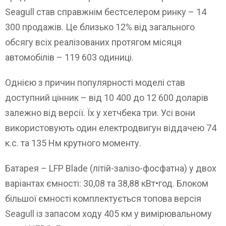
Seagull став справжнім бестселером ринку – 14
300 продажів. Це близько 12% від загального
обсягу всіх реалізованих протягом місяця
автомобілів – 119 603 одиниці.
Однією з причин популярності моделі став
доступний цінник – від 10 400 до 12 600 доларів
залежно від версії. Їх у хетчбека три. Усі вони
використовують один електродвигун віддачею 74
к.с. та 135 Нм крутного моменту.
Батарея – LFP Blade (літій-залізо-фосфатна) у двох
варіантах ємності: 30,08 та 38,88 кВт•год. Блоком
більшої ємності комплектується топова версія
Seagull із запасом ходу 405 км у вимірювальному