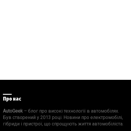
Про нас
AutoGeek
– блог про високі технології в автомобілях.
Був створений у 2013 році. Новини про електромобілі,
гібриди і пристрої, що спрощують життя автомобіліста.