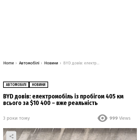
You are here:
Home
Автомобілі
Новини
BYD довів: електромобіль із пробігом 405 км всього за $10 400 – вже реальність
АВТОМОБІЛІ
НОВИНИ
BYD довів: електромобіль із пробігом 405 км
всього за $10 400 – вже реальність
3 роки тому
999
Views