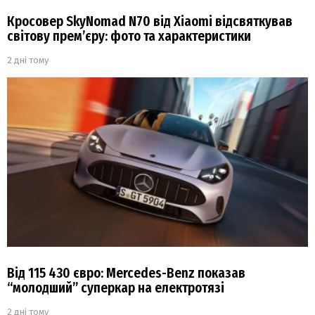
Кросовер SkyNomad N70 від Xiaomi відсвяткував
світову прем’єру: фото та характеристики
2 дні тому
Від 115 430 євро: Mercedes-Benz показав
“молодший” суперкар на електротязі
2 дні тому