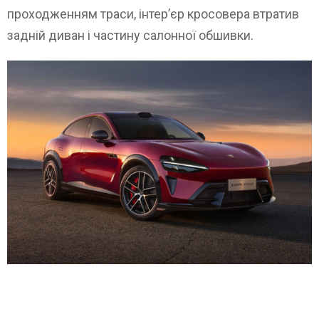
проходженням траси, інтер’єр кросовера втратив
задній диван і частину салонної обшивки.