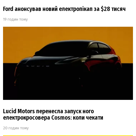
Ford анонсував новий електропікап за $28 тисяч
19 годин тому
Lucid Motors перенесла запуск ного
електрокросовера Cosmos: коли чекати
20 годин тому