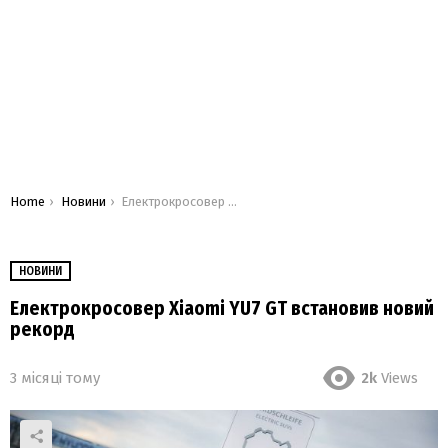
You are here:
Home
Новини
Електрокросовер Xiaomi YU7 GT встановив новий рекорд
НОВИНИ
Електрокросовер Xiaomi YU7 GT встановив новий
рекорд
3 місяці тому
2k
Views