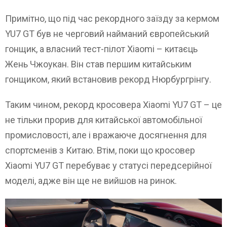
Примітно, що під час рекордного заїзду за кермом
YU7 GT був не черговий найманий європейський
гонщик, а власний тест-пілот Xiaomi – китаєць
Жень Чжоукан. Він став першим китайським
гонщиком, який встановив рекорд Нюрбургрінгу.
Таким чином, рекорд кросовера Xiaomi YU7 GT – це
не тільки прорив для китайської автомобільної
промисловості, але і вражаюче досягнення для
спортсменів з Китаю. Втім, поки що кросовер
Xiaomi YU7 GT перебуває у статусі передсерійної
моделі, адже він ще не вийшов на ринок.