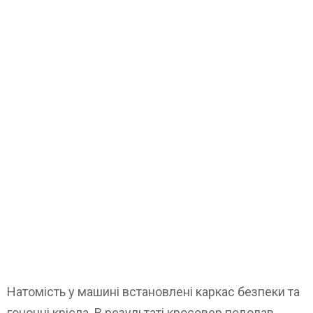
Натомість у машині встановлені каркас безпеки та
гоночні крісла. В результаті кросовер подолав