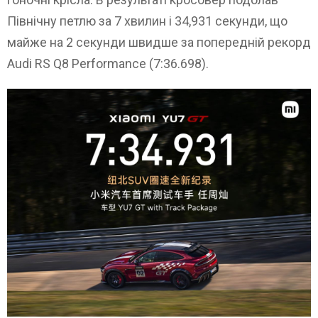
Північну петлю за 7 хвилин і 34,931 секунди, що
майже на 2 секунди швидше за попередній рекорд
Audi RS Q8 Performance (7:36.698).