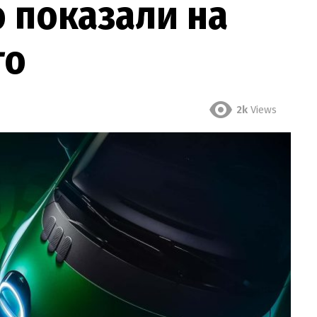
o показали на
то
2k
Views