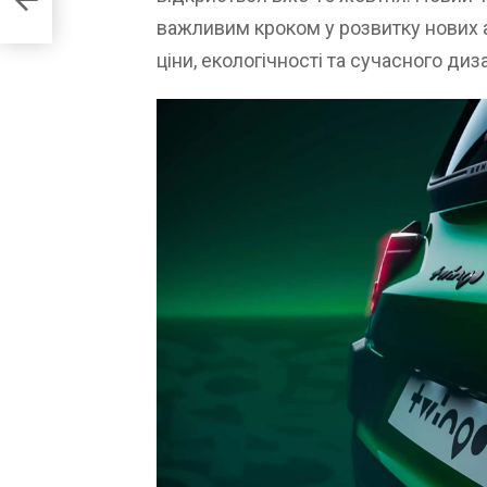
важливим кроком у розвитку нових 
ціни, екологічності та сучасного диз