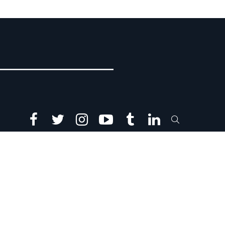
facebook
twitter
instagram
youtube
tumblr
linkedin
SEARCH