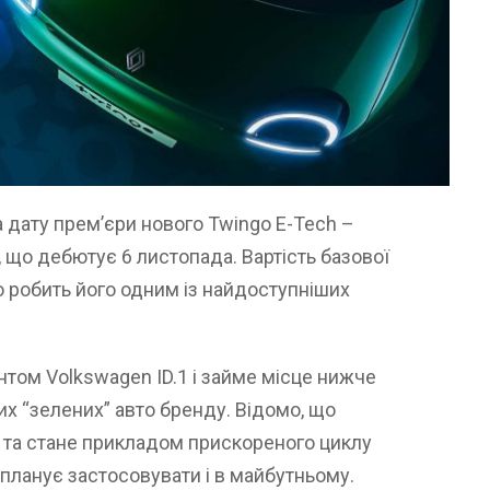
а дату прем’єри нового Twingo E-Tech –
 що дебютує 6 листопада. Вартість базової
о робить його одним із найдоступніших
том Volkswagen ID.1 і займе місце нижче
ських “зелених” авто бренду. Відомо, що
 та стане прикладом прискореного циклу
 планує застосовувати і в майбутньому.