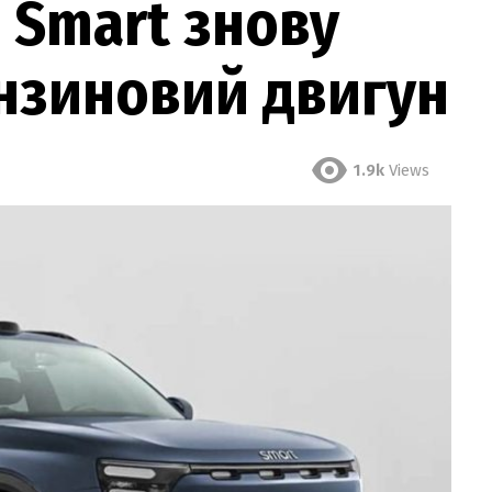
 Smart знову
нзиновий двигун
1.9k
Views