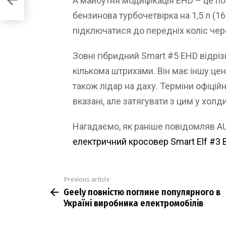
А майбутня модифікація EHD – це по
бензинова турбочетвірка на 1,5 л (1
підключатися до передніх коліс чер
Зовні гібридний Smart #5 EHD відрі
кількома штрихами. Він має іншу це
також лідар на даху. Терміни офіцій
вказані, але затягувати з цим у холд
Нагадаємо, як раніше повідомляв 
електричний кросовер Smart Elf #3 
Previous article
See
Geely повністю поглине популярного в
more
Україні виробника електромобілів