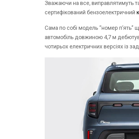
Зважаючи на все, виправлятимуть та
сертифікований бензоелектричний
Сама по собі модель “номер п’ять” щ
автомобіль довжиною 4,7 м дебютув
чотирьох електричних версіях із за