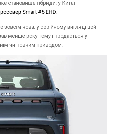
ке становище гібриди: у Китаї
кросовер Smart #5 EHD
.
е зовсім нова: у серійному вигляді цей
ав менше року тому і продається у
днім чи повним приводом.