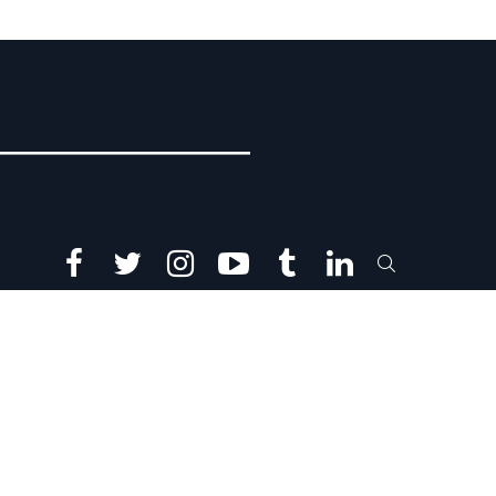
facebook
twitter
instagram
youtube
tumblr
linkedin
SEARCH