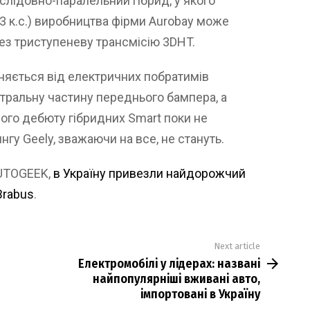
слідовно-паралельний гібрид, у якого
63 к.с.) виробництва фірми Aurobay може
ез триступеневу трансмісію 3DHT.
зняється від електричних побратимів
нтральну частину переднього бампера, а
ного дебюту гібридних Smart поки не
ингу Geely, зважаючи на все, не стануть.
AUTOGEEK,
в Україну привезли найдорожчий
Brabus
.
Next article
Електромобілі у лідерах: названі
найпопулярніші вживані авто,
імпортовані в Україну