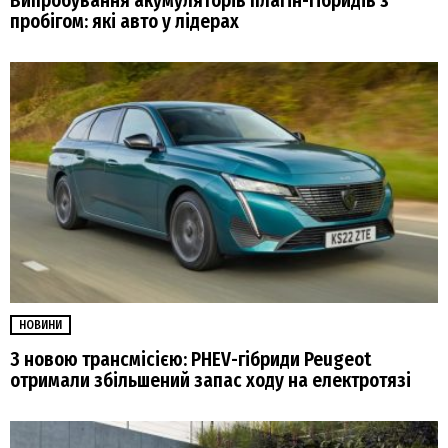
Випробування акумуляторів плагін-гібридів з
пробігом: які авто у лідерах
НОВИНИ
З новою трансмісією: PHEV-гібриди Peugeot
отримали збільшений запас ходу на електротязі