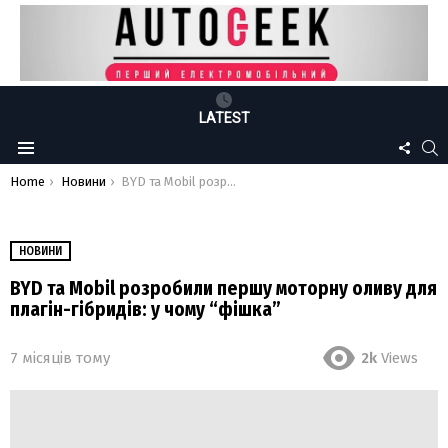
LATEST
FOLLO
S
Menu
US
You are here:
Home
Новини
BYD та Mobil розробили першу моторну оливу для плагін-гібридів: у чому “фішка”
НОВИНИ
BYD та Mobil розробили першу моторну оливу для
плагін-гібридів: у чому “фішка”
7 місяців тому
2k
Views