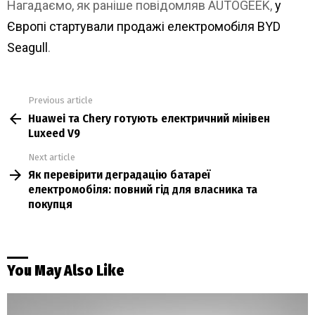
Нагадаємо, як раніше повідомляв AUTOGEEK,
у
Європі стартували продажі електромобіля BYD
Seagull
.
Previous article
See
Huawei та Chery готують електричний мінівен
more
Luxeed V9
Next article
Як перевірити деградацію батареї
електромобіля: повний гід для власника та
покупця
You May Also Like