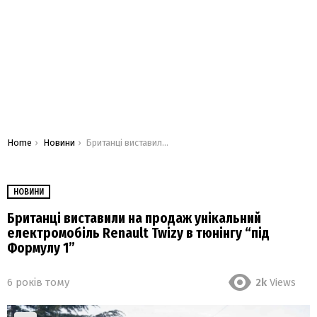
You are here:
Home
Новини
Британці виставили на продаж унікальний електромобіль Renault Twizy в тюнінгу “під Формулу 1”
НОВИНИ
Британці виставили на продаж унікальний
електромобіль Renault Twizy в тюнінгу “під
Формулу 1”
6 років тому
2k
Views