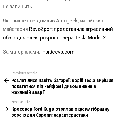
не залишить.
Як раніше повідомляв Autogeek, китайська
майстерня
RevoZport представила агресивний
обвіс для електрокроссовера Tesla Model X.
За матеріалами:
insideevs.com
Previous article
See
Розлетілися навіть батареї: водій Tesla вирішив
more
покататися під кайфом і дивом вижив в
жахливій аварії
Next article
Кросовер Ford Kuga отримав окрему гібридну
версію для Європи: характеристики