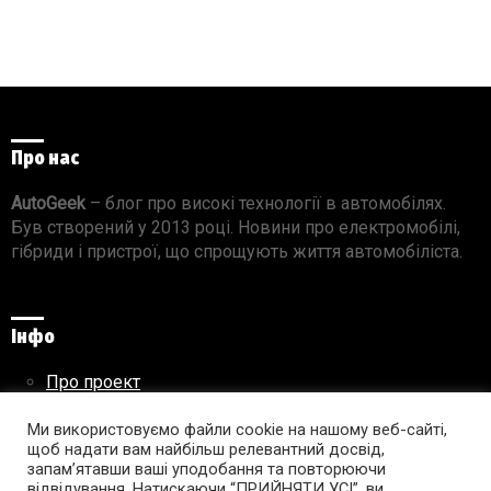
Про нас
AutoGeek
– блог про високі технології в автомобілях.
Був створений у 2013 році. Новини про електромобілі,
гібриди і пристрої, що спрощують життя автомобіліста.
Інфо
Про проект
Реклама на сайті
Правила використання матеріалів
Ми використовуємо файли cookie на нашому веб-сайті,
щоб надати вам найбільш релевантний досвід,
запам’ятавши ваші уподобання та повторюючи
відвідування. Натискаючи “ПРИЙНЯТИ УСІ”, ви