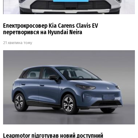
Електрокросовер Kia Carens Clavis EV
перетворився на Hyundai Neira
21 хвилина тому
Leapmotor підготував новий доступний