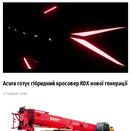
Acura готує гібридний кросовер RDX нової генерації
2 години тому