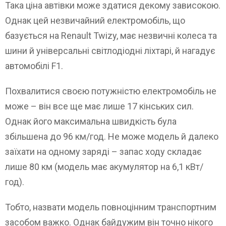
Така ціна автівки може здатися декому зависокою.
Однак цей незвичайний електромобіль, що
базується на Renault Twizy, має незвичні колеса та
шини й універсальні світлодіодні ліхтарі, й нагадує
автомобілі F1.
Похвалитися своєю потужністю електромобіль не
може – він все ще має лише 17 кінських сил.
Однак його максимальна швидкість була
збільшена до 96 км/год. Не може модель й далеко
заїхати на одному заряді – запас ходу складає
лише 80 км (модель має акумулятор на 6,1 кВт/
год).
Тобто, назвати модель повноцінним транспортним
засобом важко. Однак байдужим він точно нікого