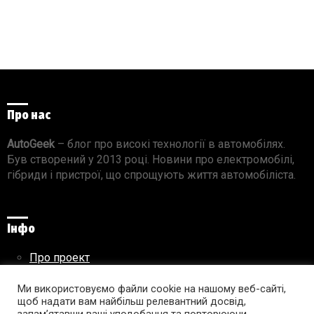
Про нас
AutoGeek
– блог про високі технології в автомобілях.
Був створений у 2013 році. Новини про електромобілі,
гібриди і пристрої, що спрощують життя автомобіліста.
Інфо
Про проект
Реклама на сайті
Правила використання матеріалів
Ми використовуємо файли cookie на нашому веб-сайті,
щоб надати вам найбільш релевантний досвід,