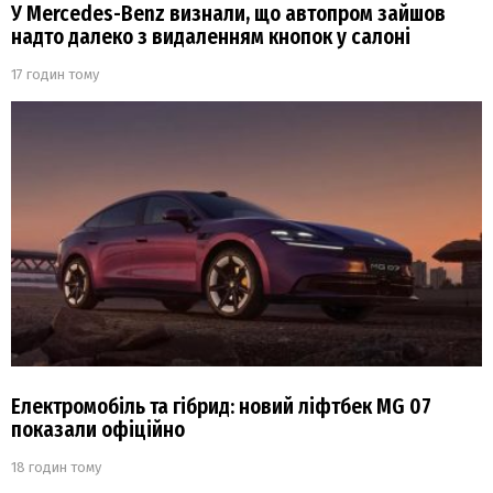
У Mercedes-Benz визнали, що автопром зайшов
надто далеко з видаленням кнопок у салоні
17 годин тому
Електромобіль та гібрид: новий ліфтбек MG 07
показали офіційно
18 годин тому