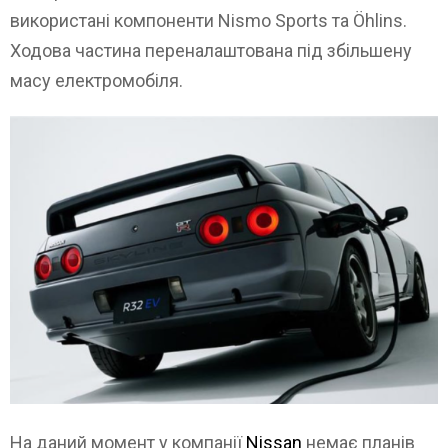
використані компоненти Nismo Sports та Öhlins.
Ходова частина переналаштована під збільшену
масу електромобіля.
На даний момент у компанії
Nissan
немає планів