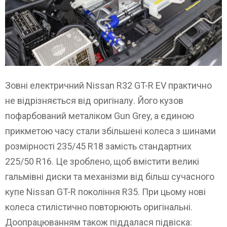
Зовні електричний Nissan R32 GT-R EV практично
не відрізняється від оригіналу. Його кузов
пофарбований металіком Gun Grey, а єдиною
прикметою часу стали збільшені колеса з шинами
розмірності 235/45 R18 замість стандартних
225/50 R16. Це зроблено, щоб вмістити великі
гальмівні диски та механізми від більш сучасного
купе Nissan GT-R покоління R35. При цьому нові
колеса стилістично повторюють оригінальні.
Доопрацюванням також піддалася підвіска: