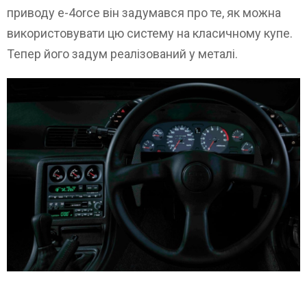
приводу e-4orce він задумався про те, як можна
використовувати цю систему на класичному купе.
Тепер його задум реалізований у металі.