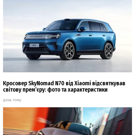
Кросовер SkyNomad N70 від Xiaomi відсвяткував
світову прем’єру: фото та характеристики
день тому