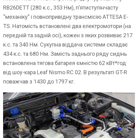
RB26DETT (280 к.с., 353 Нм), п’ятиступінчасту
“механіку” і повнопривідну трансмісію ATTESA E-
TS. Натомість встановлені два електромотори (на
передній та задній осі), кожен з яких розвиває 217
к.с. та 340 Нм. Сукупна віддача системи складає
434 к.с. та 680 Нм. Замість заднього ряду сидінь
встановлена ​​тягова батарея ємністю 62 кВт*год
від шоу-кара Leaf Nismo RC 02. В результаті GT-R
поважчав з 1430 до 1797 кг.