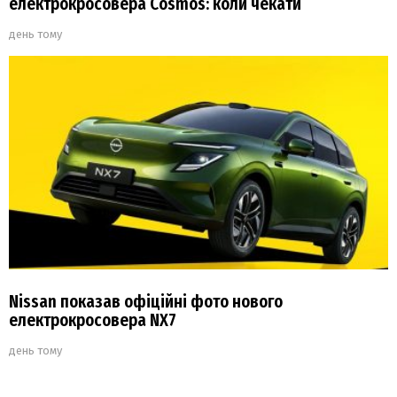
електрокросовера Cosmos: коли чекати
день тому
Nissan показав офіційні фото нового
електрокросовера NX7
день тому