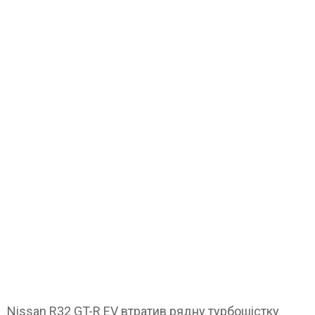
Nissan R32 GT-R EV втратив рядну турбошістку