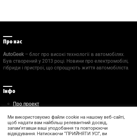
Про нас
AutoGeek
– блог про високі технології в автомобілях.
Був створений у 2013 році. Новини про електромобілі,
гібриди і пристрої, що спрощують життя автомобіліста.
Інфо
Про проект
Реклама на сайті
Правила використання матеріалів
Ми використовуємо файли cookie на нашому веб-сайті,
щоб надати вам найбільш релевантний досвід,
запам’ятавши ваші уподобання та повторюючи
відвідування. Натискаючи “ПРИЙНЯТИ УСІ”, ви