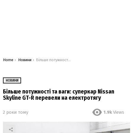
You are here:
Home
Новини
Більше потужності та ваги: суперкар Nissan Skyline GT-R перевели на електротягу
НОВИНИ
Більше потужності та ваги: суперкар Nissan
Skyline GT-R перевели на електротягу
2 роки тому
1.9k
Views