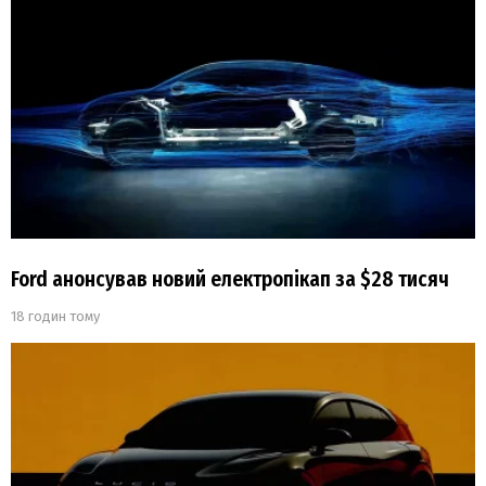
Ford анонсував новий електропікап за $28 тисяч
18 годин тому