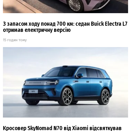
З запасом ходу понад 700 км: седан Buick Electra L7
отримав електричну версію
15 годин тому
Кросовер SkyNomad N70 від Xiaomi відсвяткував