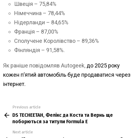
Швеція – 75,84%
Німеччина – 78,44%
Нідерланди – 84,65%
Франція – 87,00%
Сполучене Королівство – 89,36%
Фінляндія – 91,58%.
Як раніше повідомляв Autogeek,
до 2025 року
кожен п’ятий автомобіль буде продаватися через
інтернет.
Previous article
See
DS TECHEETAH, Фелікс да Коста та Вернь ще
more
поборються за титули Formula E
Next article