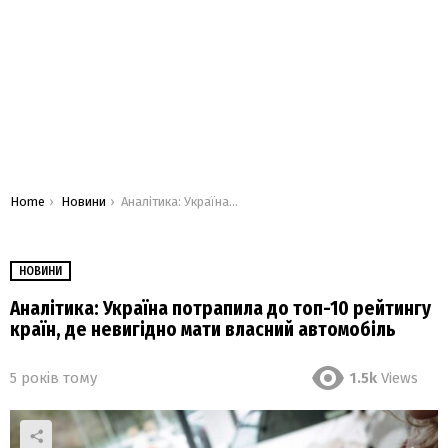
You are here:
Home
Новини
Аналітика: Україна потрапила до топ-10 рейтингу країн, де невигідно мати власний автомобіль
НОВИНИ
Аналітика: Україна потрапила до топ-10 рейтингу
країн, де невигідно мати власний автомобіль
5 років тому
1.5k
Views