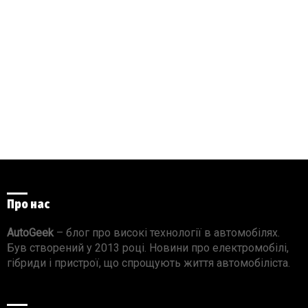
Про нас
AutoGeek
– блог про високі технології в автомобілях.
Був створений у 2013 році. Новини про електромобілі,
гібриди і пристрої, що спрощують життя автомобіліста.