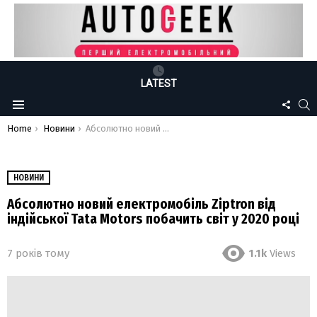
LATEST
FOLLO
S
Menu
US
You are here:
Home
Новини
Абсолютно новий електромобіль Ziptron від індійської Tata Motors побачить світ у 2020 році
НОВИНИ
Абсолютно новий електромобіль Ziptron від
індійської Tata Motors побачить світ у 2020 році
7 років тому
1.1k
Views