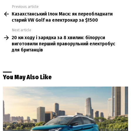
Previous article
See
Казахстанський Ілон Маск: як переобладнати
more
старий VW Golf на електрокар за $1500
Next article
20 км ходу і зарядка за 8 хвилин: білоруси
виготовили перший праворульний електробус
для британців
You May Also Like