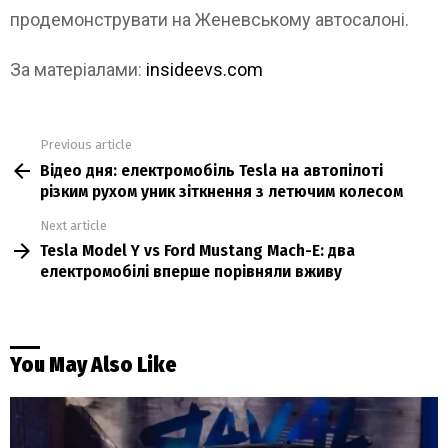
продемонструвати на Женевському автосалоні.
За матеріалами:
insideevs.com
Previous article
See
Відео дня: електромобіль Tesla на автопілоті
more
різким рухом уник зіткнення з летючим колесом
Next article
Tesla Model Y vs Ford Mustang Mach-E: два
електромобілі вперше порівняли вживу
You May Also Like