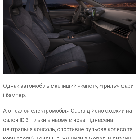
Однак автомобіль має інший «капот», «гриль», фари
і бампер.
А от салон електромобіля Cupra дійсно схожий на
салон ID.3, тільки в ньому є нова піднесена
центральна консоль, спортивне рульове колесо та
ковшеподібні сидіння. Змінили в моделі й дизайн