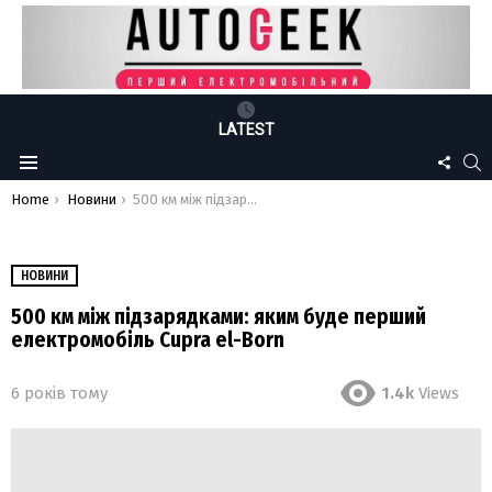
LATEST
FOLLO
S
Menu
US
You are here:
Home
Новини
500 км між підзарядками: яким буде перший електромобіль Cupra el-Born
НОВИНИ
500 км між підзарядками: яким буде перший
електромобіль Cupra el-Born
6 років тому
1.4k
Views