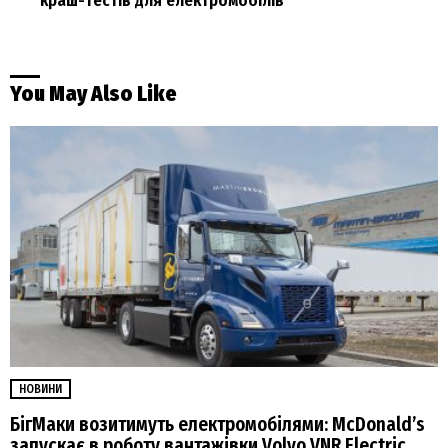
краш-тестів для електромобілів
You May Also Like
НОВИНИ
БігМаки возитимуть електромобілями: McDonald’s
запускає в роботу вантажівки Volvo VNR Electric