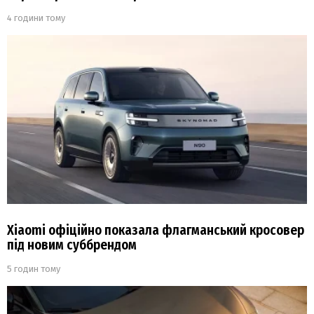
4 години тому
Xiaomi офіційно показала флагманський кросовер
під новим суббрендом
5 годин тому