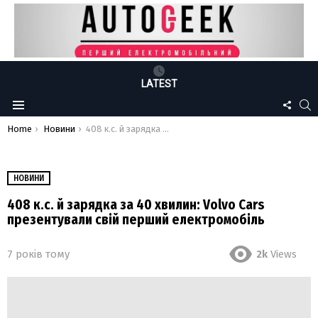
LATEST
FOLLO
S
Menu
US
You are here:
Home
Новини
408 к.с. й зарядка за 40 хвилин: Volvo Cars презентували свій перший електромобіль
НОВИНИ
408 к.с. й зарядка за 40 хвилин: Volvo Cars
презентували свій перший електромобіль
7 років тому
2k
Views