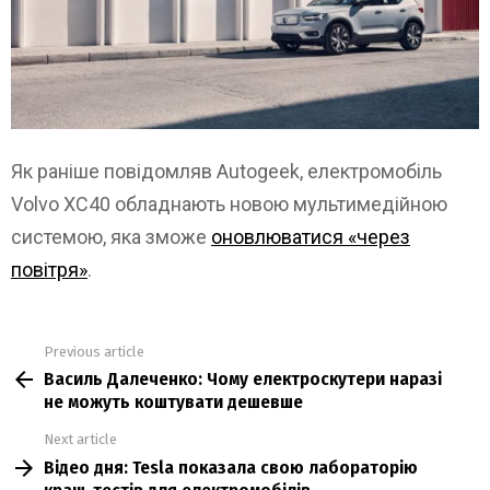
Як раніше повідомляв Autogeek, електромобіль
Volvo XC40 обладнають новою мультимедійною
системою, яка зможе
оновлюватися «через
повітря»
.
Previous article
See
Василь Далеченко: Чому електроскутери наразі
more
не можуть коштувати дешевше
Next article
Відео дня: Tesla показала свою лабораторію