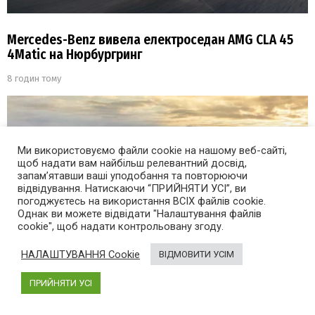
Mercedes-Benz вивела електроседан AMG CLA 45
4Matic на Нюрбургринг
8 годин тому
Ми використовуємо файли cookie на нашому веб-сайті,
щоб надати вам найбільш релевантний досвід,
запам’ятавши ваші уподобання та повторюючи
відвідування. Натискаючи “ПРИЙНЯТИ УСІ”, ви
погоджуєтесь на використання ВСІХ файлів cookie.
Однак ви можете відвідати "Налаштування файлів
cookie", щоб надати контрольовану згоду.
НАЛАШТУВАННЯ Cookie
ВІДМОВИТИ УСІМ
ПРИЙНЯТИ УСІ
Ринок нових авто в Україні у липні обвалився: які
авто купували частіше