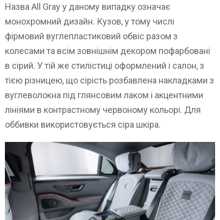
Назва All Gray у даному випадку означає
монохромний дизайн. Кузов, у тому числі
фірмовий вуглепластиковий обвіс разом з
колесами та всім зовнішнім декором пофарбовані
в сірий. У тій же стилістиці оформлений і салон, з
тією різницею, що сірість розбавлена ​​накладками з
вуглеволокна під глянсовим лаком і акцентними
лініями в контрастному червоному кольорі. Для
оббивки використовується сіра шкіра.