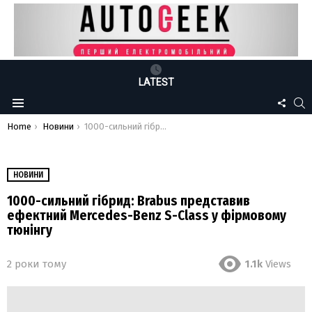
LATEST
FOLLO
S
Menu
US
You are here:
Home
Новини
1000-сильний гібрид: Brabus представив ефектний Mercedes-Benz S-Class у фірмовому тюнінгу
НОВИНИ
1000-сильний гібрид: Brabus представив
ефектний Mercedes-Benz S-Class у фірмовому
тюнінгу
2 роки тому
1.1k
Views