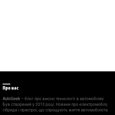
Про нас
AutoGeek
– блог про високі технології в автомобілях.
Був створений у 2013 році. Новини про електромобілі,
гібриди і пристрої, що спрощують життя автомобіліста.