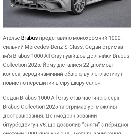
Ательє
Brabus
представило монохромний 1000-
сильний Mercedes-Benz S-Class. Седан отримав
ім’я Brabus 1000 All Gray і увійшов до лінійки Brabus
Collection 2025. Йому дісталися 22-дюймові
колеса, аеродинамічний обвіс із вуглепластику і
повністю перешитий в сіру шкіру салон.
Седан Brabus 1000 All Gray став частиною серії
Brabus Collection 2025 та отримав усі можливі
доопрацювання. Це і модернізований
бітурбодвигун V8, що дозволив “зняти” з гібридної
системи 1000 кінських сил, і модуль заниження